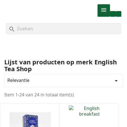

search
Lijst van producten op merk English
Tea Shop
Categorieën
Ons assortiment
24
Relevantie

Natuur & Dieetvoeding
24
Dranken
24
Item 1-24 van 24 in totaal item(s)
Thee
24
Prijs