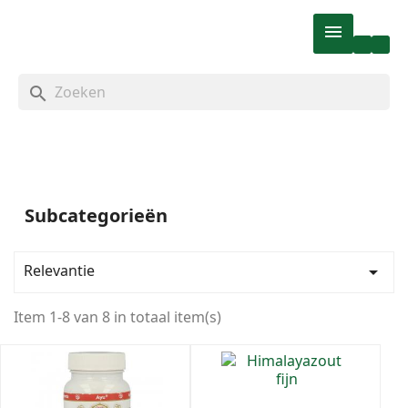

search
Subcategorieën
Prijs
Relevantie

Merken
Item 1-8 van 8 in totaal item(s)
Himalaya
5
Sonnentor
1