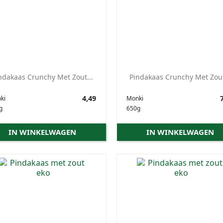
ndakaas Crunchy Met Zout...
Pindakaas Crunchy Met Zout
Prijs
4,49
Prijs
7
ki
Monki
g
650g
IN WINKELWAGEN
IN WINKELWAGEN