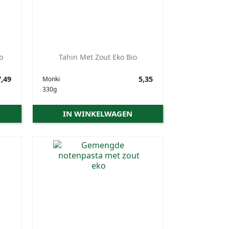
o
Tahin Met Zout Eko Bio
,49
Prijs
5,35
Monki
330g
IN WINKELWAGEN