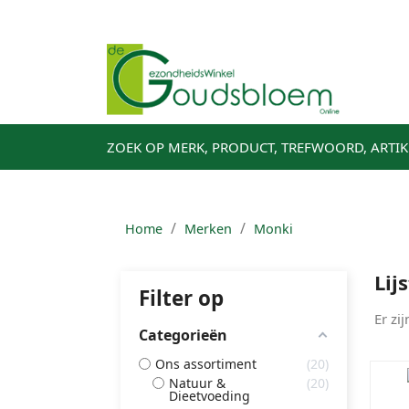
On
ZOEK OP MERK, PRODUCT, TREFWOORD, ARTI
Home
Merken
Monki
Lij
Filter op
Er zi
Categorieën
Ons assortiment
20
Natuur &
20
Dieetvoeding