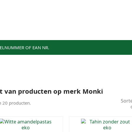
s assortiment
Acties
Winkels
Blog
Klantenser
KELNUMMER OF EAN NR.
st van producten op merk Monki
Sort
jn 20 producten.