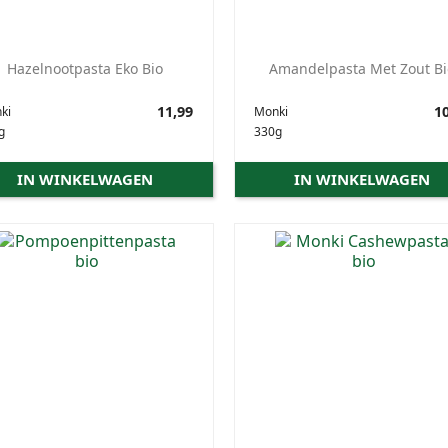
Hazelnootpasta Eko Bio
Amandelpasta Met Zout Bi
Prijs
11,99
Prijs
10
ki
Monki
g
330g
IN WINKELWAGEN
IN WINKELWAGEN