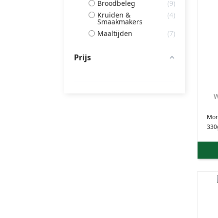
Broodbeleg
9
Kruiden &
4
Smaakmakers
Maaltijden
7
Prijs
W
Mon
330