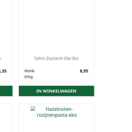
o
Tahin Zoutarm Eko Bio
,35
Prijs
8,95
Monki
650g
IN WINKELWAGEN