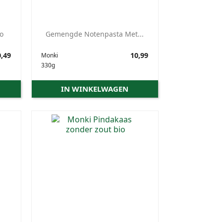
o
Gemengde Notenpasta Met...
,49
Prijs
10,99
Monki
330g
IN WINKELWAGEN