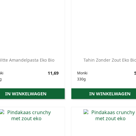
itte Amandelpasta Eko Bio
Tahin Zonder Zout Eko Bi
Prijs
11,69
Prijs
5
ki
Monki
g
330g
IN WINKELWAGEN
IN WINKELWAGEN