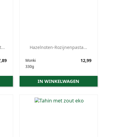
...
Hazelnoten-Rozijnenpasta...
,89
Prijs
12,99
Monki
330g
IN WINKELWAGEN