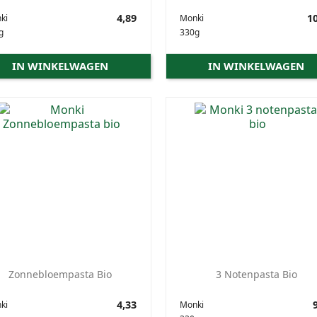
Prijs
4,89
Prijs
10
ki
Monki
g
330g
IN WINKELWAGEN
IN WINKELWAGEN
Zonnebloempasta Bio
3 Notenpasta Bio
Prijs
4,33
Prijs
9
ki
Monki