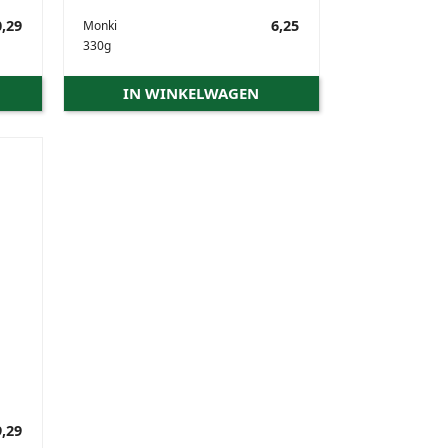
,29
Prijs
6,25
Monki
330g
IN WINKELWAGEN
,29