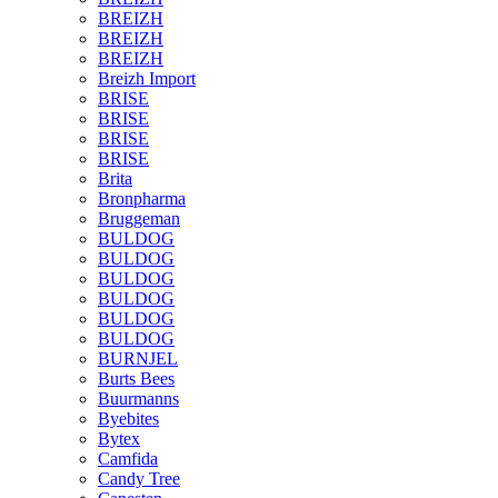
BREIZH
BREIZH
BREIZH
Breizh Import
BRISE
BRISE
BRISE
BRISE
Brita
Bronpharma
Bruggeman
BULDOG
BULDOG
BULDOG
BULDOG
BULDOG
BULDOG
BURNJEL
Burts Bees
Buurmanns
Byebites
Bytex
Camfida
Candy Tree