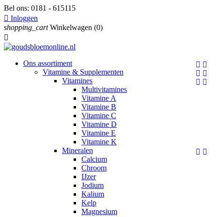
Bel ons:
0181 - 615115

Inloggen
shopping_cart
Winkelwagen
(0)

Ons assortiment


Vitamine & Supplementen


Vitamines


Multivitamines
Vitamine A
Vitamine B
Vitamine C
Vitamine D
Vitamine E
Vitamine K
Mineralen


Calcium
Chroom
IJzer
Jodium
Kalium
Kelp
Magnesium