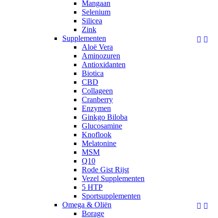
Mangaan
Selenium
Silicea
Zink
Supplementen


Aloë Vera
Aminozuren
Antioxidanten
Biotica
CBD
Collageen
Cranberry
Enzymen
Ginkgo Biloba
Glucosamine
Knoflook
Melatonine
MSM
Q10
Rode Gist Rijst
Vezel Supplementen
5 HTP
Sportsupplementen
Omega & Oliën


Borage