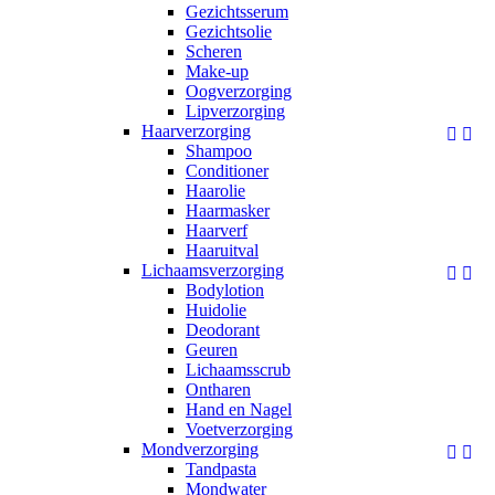
Gezichtsserum
Gezichtsolie
Scheren
Make-up
Oogverzorging
Lipverzorging
Haarverzorging


Shampoo
Conditioner
Haarolie
Haarmasker
Haarverf
Haaruitval
Lichaamsverzorging


Bodylotion
Huidolie
Deodorant
Geuren
Lichaamsscrub
Ontharen
Hand en Nagel
Voetverzorging
Mondverzorging


Tandpasta
Mondwater