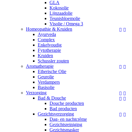
GLA
Kokosolie
Lijnzaadolie
Teunisbloemolie
Visolie / Omega 3
Homeopathie & Kruiden


Ayurveda
Complex
Enkelvoudig
Fytotherapie
Kruiden
Schussler zouten
Aromatherapie


Etherische Olie
Geurolie
Verdampers
Basisolie
Verzorging


Bad & Douche


Douche producten
Bad producten
Gezichtsverzorging


Dag- en nachtcrème
Gezichtsreiniging
Gezichtsmasker