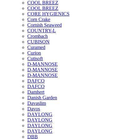
COOL BREEZ
COOL BREEZ
CORE HYGIENICS
Corn Crake
Cornish Seaweed
COUNTRY-L
Crombach
CUBISON
Curamed
Curion
Cutisoft
D-MANNOSE
D-MANNOSE
D-MANNOSE
DAFCO
DAFCO
Damhert
Danish Garden
Davaslim
Davos
DAYLONG
DAYLONG
DAYLONG
DAYLONG
DBB