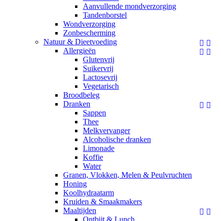
Aanvullende mondverzorging
Tandenborstel
Wondverzorging
Zonbescherming
Natuur & Dieetvoeding


Allergieën


Glutenvrij
Suikervrij
Lactosevrij
Vegetarisch
Broodbeleg
Dranken


Sappen
Thee
Melkvervanger
Alcoholische dranken
Limonade
Koffie
Water
Granen, Vlokken, Melen & Peulvruchten
Honing
Koolhydraatarm
Kruiden & Smaakmakers
Maaltijden


Ontbijt & Lunch