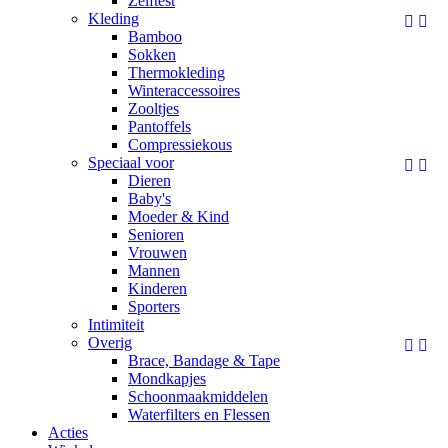
Zelftest
Kleding


Bamboo
Sokken
Thermokleding
Winteraccessoires
Zooltjes
Pantoffels
Compressiekous
Speciaal voor


Dieren
Baby's
Moeder & Kind
Senioren
Vrouwen
Mannen
Kinderen
Sporters
Intimiteit
Overig


Brace, Bandage & Tape
Mondkapjes
Schoonmaakmiddelen
Waterfilters en Flessen
Acties