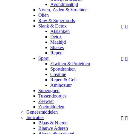
Avondmaaltijd
Noten, Zaden & Vruchten
Oliën
Raw & Superfoods
Slank & Detox


Afslanken
Detox
Maaltijd
Shakes
Repen
Sport


Eiwitten & Proteinen
Sportdranken
Creatine
Repen & Gell
Aminozuur
Snoepgoed
Tussendoortjes
Zeewier
Zoetmiddelen
Geneesmiddelen
Indicaties


Blaas & Nieren
Blauwe Aderen
Bloedsuikerspiegel