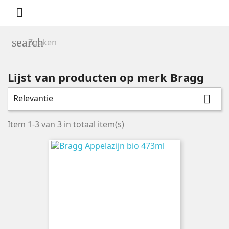

search
Lijst van producten op merk Bragg
Relevantie

Categorieën
Ons assortiment
3
Item 1-3 van 3 in totaal item(s)
Natuur & Dieetvoeding
3
Dranken
2
Prijs