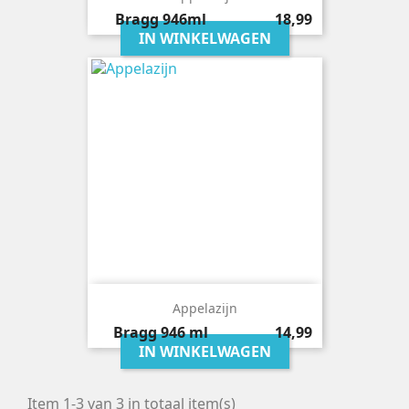
Prijs
Bragg
946ml
18,99
IN WINKELWAGEN
Appelazijn
Prijs
Bragg
946 ml
14,99
IN WINKELWAGEN
Item 1-3 van 3 in totaal item(s)