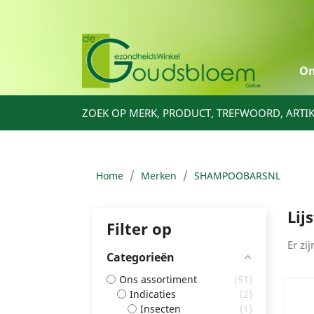
On
ZOEK OP MERK, PRODUCT, TREFWOORD, ARTI
Home
Merken
SHAMPOOBARSNL
Lij
Filter op
Er zi
Categorieën
Ons assortiment
51
Indicaties
2
Insecten
1