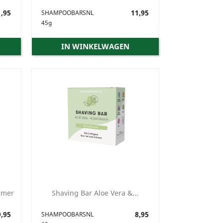
,95
Prijs
11,95
SHAMPOOBARSNL
45g
IN WINKELWAGEN
mmer
Shaving Bar Aloe Vera &...
,95
Prijs
8,95
SHAMPOOBARSNL