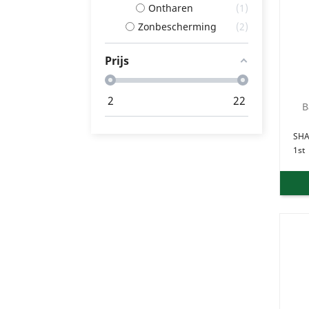
Ontharen
1
Zonbescherming
2
Prijs
2
22
B
SH
1st