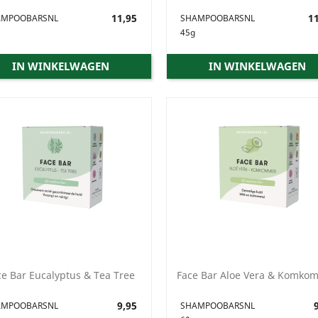
Prijs
11,95
Prijs
11
AMPOOBARSNL
SHAMPOOBARSNL
45g
IN WINKELWAGEN
IN WINKELWAGEN
ce Bar Eucalyptus & Tea Tree
Face Bar Aloe Vera & Komko
Prijs
9,95
Prijs
9
AMPOOBARSNL
SHAMPOOBARSNL