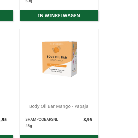
60g
IN WINKELWAGEN
.
Body Oil Bar Mango - Papaja
,95
Prijs
8,95
SHAMPOOBARSNL
45g