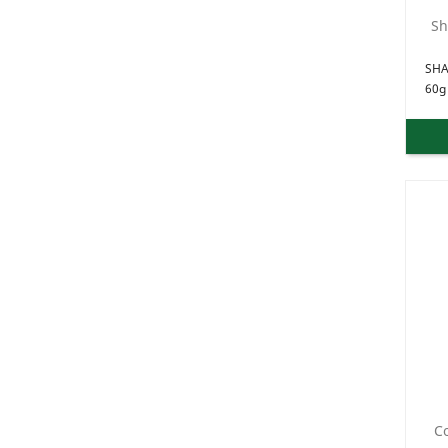
Sh
SH
60g
Co