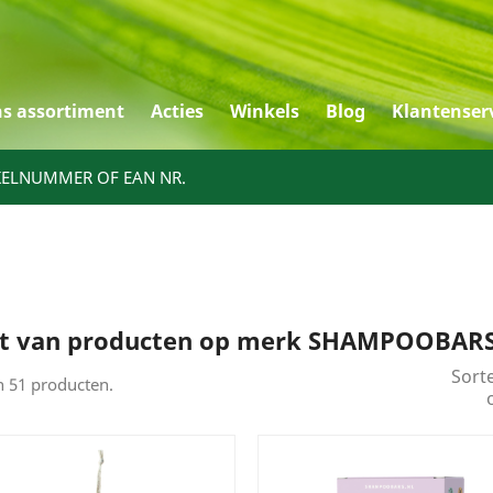
s assortiment
Acties
Winkels
Blog
Klantenser
KELNUMMER OF EAN NR.
st van producten op merk SHAMPOOBAR
Sort
jn 51 producten.