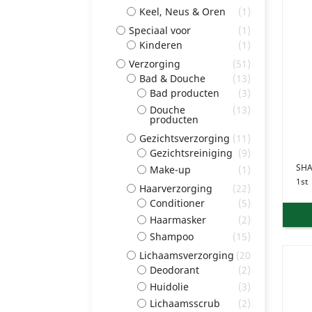
Keel, Neus & Oren
1
Speciaal voor
1
Kinderen
1
Verzorging
51
Bad & Douche
13
Bad producten
3
Douche
13
producten
Gezichtsverzorging
11
Gezichtsreiniging
9
SH
Make-up
1
1st
Haarverzorging
22
Conditioner
5
Haarmasker
2
Shampoo
15
Lichaamsverzorging
20
Deodorant
2
Huidolie
3
Lichaamsscrub
2