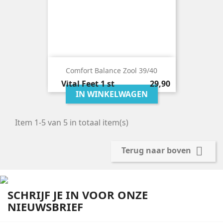
Comfort Balance Zool 39/40
Prijs
Vital Feet
1 st
29,90
IN WINKELWAGEN
Item 1-5 van 5 in totaal item(s)

Terug naar boven
SCHRIJF JE IN VOOR ONZE
NIEUWSBRIEF