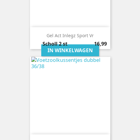
Gel Act Inlegz Sport Vr
Prijs
Scholl
2 st
16,99
IN WINKELWAGEN