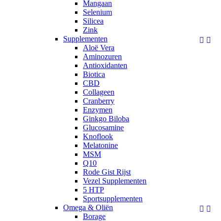
Mangaan
Selenium
Silicea
Zink
Supplementen


Aloë Vera
Aminozuren
Antioxidanten
Biotica
CBD
Collageen
Cranberry
Enzymen
Ginkgo Biloba
Glucosamine
Knoflook
Melatonine
MSM
Q10
Rode Gist Rijst
Vezel Supplementen
5 HTP
Sportsupplementen
Omega & Oliën


Borage