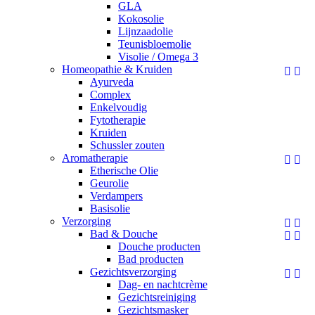
GLA
Kokosolie
Lijnzaadolie
Teunisbloemolie
Visolie / Omega 3
Homeopathie & Kruiden


Ayurveda
Complex
Enkelvoudig
Fytotherapie
Kruiden
Schussler zouten
Aromatherapie


Etherische Olie
Geurolie
Verdampers
Basisolie
Verzorging


Bad & Douche


Douche producten
Bad producten
Gezichtsverzorging


Dag- en nachtcrème
Gezichtsreiniging
Gezichtsmasker