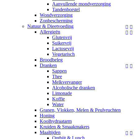
Aanvullende mondverzorging
Tandenborstel
Wondverzorging
Zonbescherming
Natuur & Dieetvoeding


Allergieën


Glutenvrij
Suikervrij
Lactosevrij
Vegetarisch
Broodbeleg
Dranken


Sappen
Thee
Melkvervanger
Alcoholische dranken
Limonade
Koffie
Water
Granen, Vlokken, Melen & Peulvruchten
Honing
Koolhydraatarm
Kruiden & Smaakmakers
Maaltijden


Ontbijt & Lunch