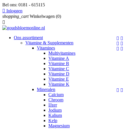
Bel ons:
0181 - 615115

Inloggen
shopping_cart
Winkelwagen
(0)

Ons assortiment


Vitamine & Supplementen


Vitamines


Multivitamines
Vitamine A
Vitamine B
Vitamine C
Vitamine D
Vitamine E
Vitamine K
Mineralen


Calcium
Chroom
IJzer
Jodium
Kalium
Kelp
Magnesium