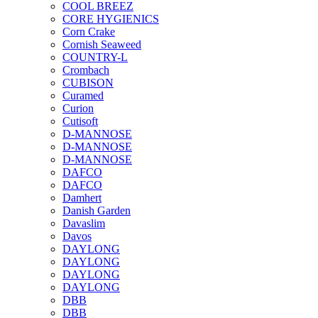
COOL BREEZ
CORE HYGIENICS
Corn Crake
Cornish Seaweed
COUNTRY-L
Crombach
CUBISON
Curamed
Curion
Cutisoft
D-MANNOSE
D-MANNOSE
D-MANNOSE
DAFCO
DAFCO
Damhert
Danish Garden
Davaslim
Davos
DAYLONG
DAYLONG
DAYLONG
DAYLONG
DBB
DBB