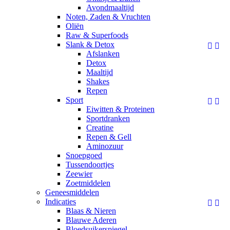
Avondmaaltijd
Noten, Zaden & Vruchten
Oliën
Raw & Superfoods
Slank & Detox


Afslanken
Detox
Maaltijd
Shakes
Repen
Sport


Eiwitten & Proteinen
Sportdranken
Creatine
Repen & Gell
Aminozuur
Snoepgoed
Tussendoortjes
Zeewier
Zoetmiddelen
Geneesmiddelen
Indicaties


Blaas & Nieren
Blauwe Aderen
Bloedsuikerspiegel