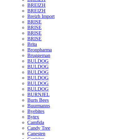
BREIZH
BREIZH
Breizh Import
BRISE
BRISE
BRISE
BRISE
Brita
Bronpharma
Bruggeman
BULDOG
BULDOG
BULDOG
BULDOG
BULDOG
BULDOG
BURNJEL
Burts Bees
Buurmanns
Byebites
Bytex
Camfida
Candy Tree
Canesten