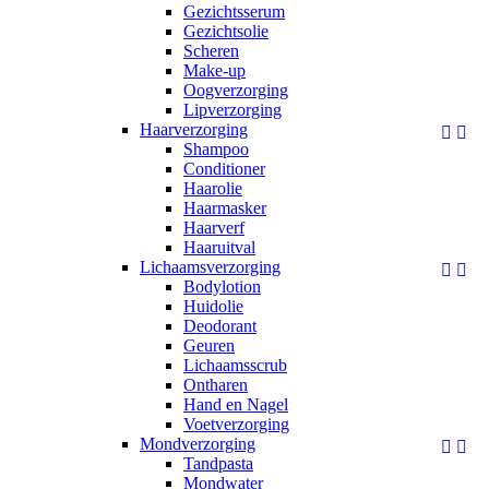
Gezichtsserum
Gezichtsolie
Scheren
Make-up
Oogverzorging
Lipverzorging
Haarverzorging


Shampoo
Conditioner
Haarolie
Haarmasker
Haarverf
Haaruitval
Lichaamsverzorging


Bodylotion
Huidolie
Deodorant
Geuren
Lichaamsscrub
Ontharen
Hand en Nagel
Voetverzorging
Mondverzorging


Tandpasta
Mondwater