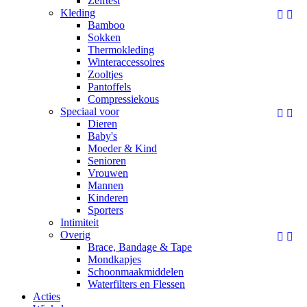
Zelftest
Kleding


Bamboo
Sokken
Thermokleding
Winteraccessoires
Zooltjes
Pantoffels
Compressiekous
Speciaal voor


Dieren
Baby's
Moeder & Kind
Senioren
Vrouwen
Mannen
Kinderen
Sporters
Intimiteit
Overig


Brace, Bandage & Tape
Mondkapjes
Schoonmaakmiddelen
Waterfilters en Flessen
Acties