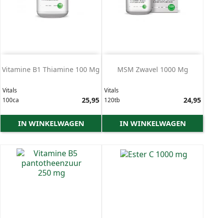
Speciaal voor
1
Kinderen
1
Vitamine & Supplementen
149
Mineralen
2
Calcium
1
Magnesium
1
Vitamine B1 Thiamine 100 Mg
MSM Zwavel 1000 Mg
Zink
1
Omega & Oliën
7
Vitals
Vitals
Visolie / Omega 3
6
Prijs
25,95
Prijs
24,95
100ca
120tb
Supplementen
6
IN WINKELWAGEN
Rode Gist Rijst
IN WINKELWAGEN
1
Sportsupplementen
2
Vezel Supplementen
1
Vitamines
5
Multivitamines
2
Vitamine C
1
Vitamine D
2
Vitamine K
1