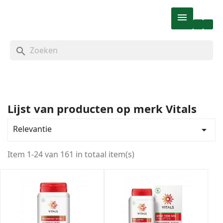

search
Lijst van producten op merk Vitals
Categorieën
Relevantie

Ons assortiment
161
Homeopathie & Kruiden
5
Item 1-24 van 161 in totaal item(s)
Fytotherapie
5
Natuur & Dieetvoeding
2
Sport
2
Creatine
1
Eiwitten & Proteinen
1
Overig
5