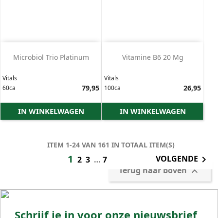
Microbiol Trio Platinum
Vitamine B6 20 Mg
Vitals
Vitals
Prijs
79,95
Prijs
26,95
60ca
100ca
IN WINKELWAGEN
IN WINKELWAGEN
ITEM 1-24 VAN 161 IN TOTAAL ITEM(S)
1
VOLGENDE

2
3
…
7
Terug naar boven

Schrijf je in voor onze nieuwsbrief