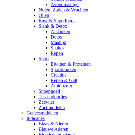
Avondmaaltijd
Noten, Zaden & Vruchten
Oliën
Raw & Superfoods
Slank & Detox
Afslanken
Detox
Maaltijd
Shakes
Repen
Sport
Eiwitten & Proteinen
Sportdranken
Creatine
Repen & Gell
Aminozuur
Snoepgoed
Tussendoortjes
Zeewier
Zoetmiddelen
Geneesmiddelen
Indicaties
Blaas & Nieren
Blauwe Aderen
Bloedsuikerspiegel