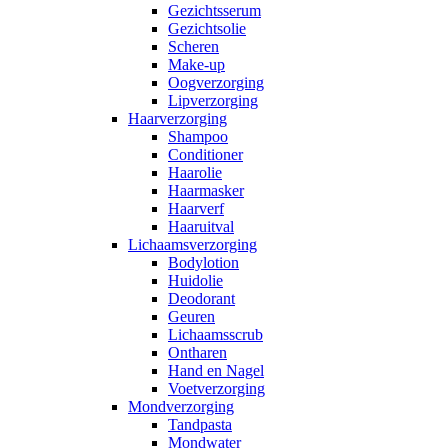
Gezichtsserum
Gezichtsolie
Scheren
Make-up
Oogverzorging
Lipverzorging
Haarverzorging
Shampoo
Conditioner
Haarolie
Haarmasker
Haarverf
Haaruitval
Lichaamsverzorging
Bodylotion
Huidolie
Deodorant
Geuren
Lichaamsscrub
Ontharen
Hand en Nagel
Voetverzorging
Mondverzorging
Tandpasta
Mondwater