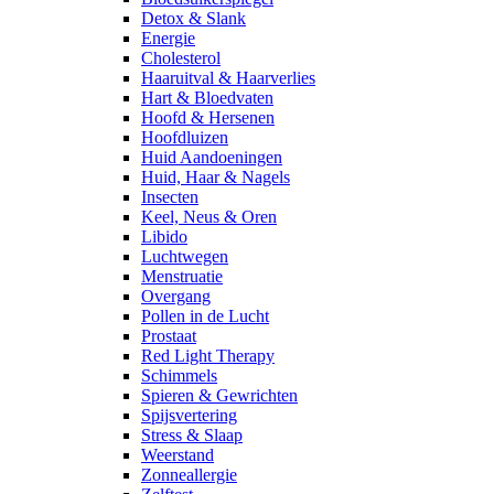
Detox & Slank
Energie
Cholesterol
Haaruitval & Haarverlies
Hart & Bloedvaten
Hoofd & Hersenen
Hoofdluizen
Huid Aandoeningen
Huid, Haar & Nagels
Insecten
Keel, Neus & Oren
Libido
Luchtwegen
Menstruatie
Overgang
Pollen in de Lucht
Prostaat
Red Light Therapy
Schimmels
Spieren & Gewrichten
Spijsvertering
Stress & Slaap
Weerstand
Zonneallergie