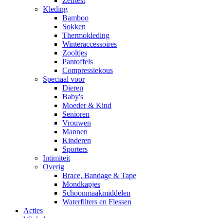
Zelftest
Kleding
Bamboo
Sokken
Thermokleding
Winteraccessoires
Zooltjes
Pantoffels
Compressiekous
Speciaal voor
Dieren
Baby's
Moeder & Kind
Senioren
Vrouwen
Mannen
Kinderen
Sporters
Intimiteit
Overig
Brace, Bandage & Tape
Mondkapjes
Schoonmaakmiddelen
Waterfilters en Flessen
Acties