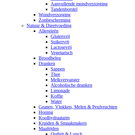
Aanvullende mondverzorging
Tandenborstel
Wondverzorging
Zonbescherming
Natuur & Dieetvoeding
Allergieën
Glutenvrij
Suikervrij
Lactosevrij
Vegetarisch
Broodbeleg
Dranken
Sappen
Thee
Melkvervanger
Alcoholische dranken
Limonade
Koffie
Water
Granen, Vlokken, Melen & Peulvruchten
Honing
Koolhydraatarm
Kruiden & Smaakmakers
Maaltijden
Ontbijt & Lunch