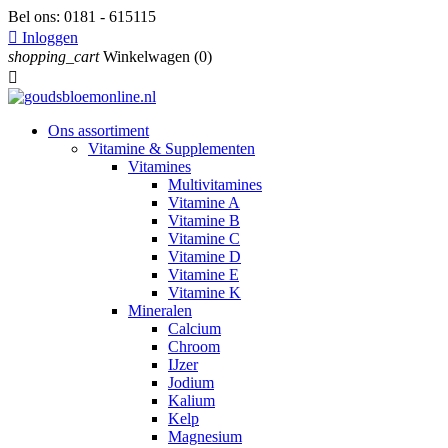
Bel ons:
0181 - 615115

Inloggen
shopping_cart
Winkelwagen
(0)

Ons assortiment
Vitamine & Supplementen
Vitamines
Multivitamines
Vitamine A
Vitamine B
Vitamine C
Vitamine D
Vitamine E
Vitamine K
Mineralen
Calcium
Chroom
IJzer
Jodium
Kalium
Kelp
Magnesium