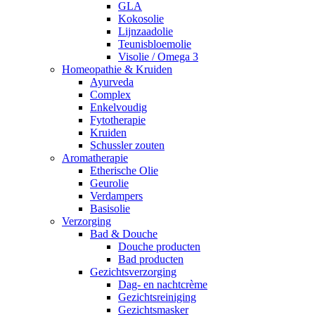
GLA
Kokosolie
Lijnzaadolie
Teunisbloemolie
Visolie / Omega 3
Homeopathie & Kruiden
Ayurveda
Complex
Enkelvoudig
Fytotherapie
Kruiden
Schussler zouten
Aromatherapie
Etherische Olie
Geurolie
Verdampers
Basisolie
Verzorging
Bad & Douche
Douche producten
Bad producten
Gezichtsverzorging
Dag- en nachtcrème
Gezichtsreiniging
Gezichtsmasker