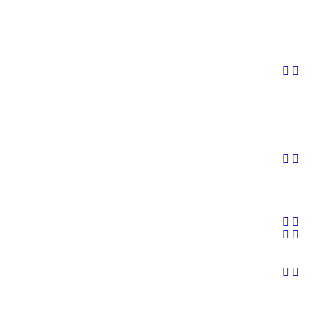









