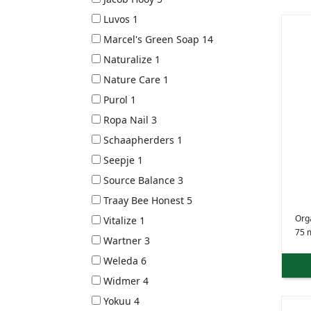
Luvos
1
Marcel's Green Soap
14
Naturalize
1
Nature Care
1
Purol
1
Ropa Nail
3
Schaapherders
1
Seepje
1
Source Balance
3
Traay Bee Honest
5
Org
Vitalize
1
75 
Wartner
3
Weleda
6
Widmer
4
Yokuu
4