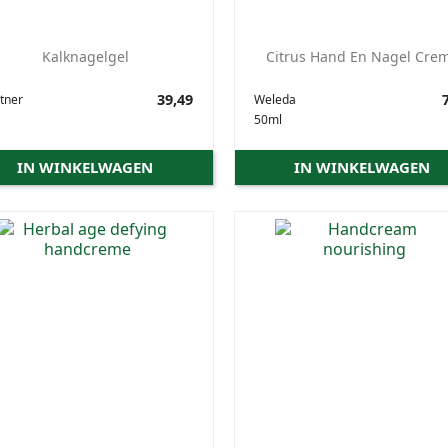
Kalknagelgel
Citrus Hand En Nagel Cre
Prijs
39,49
Prijs
7
tner
Weleda
50ml
IN WINKELWAGEN
IN WINKELWAGEN