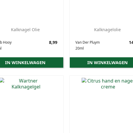
Kalknagel Olie
Kalknagelolie
Prijs
8,99
Prijs
14
ob Hooy
Van Der Pluym
l
20ml
IN WINKELWAGEN
IN WINKELWAGEN