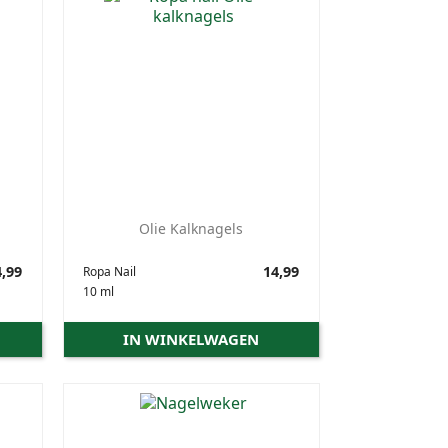
Olie Kalknagels
,99
Prijs
14,99
Ropa Nail
10 ml
IN WINKELWAGEN