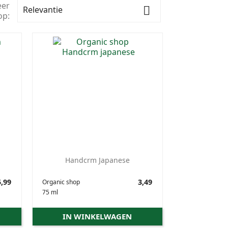
eer
Relevantie

op:
Handcrm Japanese
,99
Prijs
3,49
Organic shop
75 ml
IN WINKELWAGEN