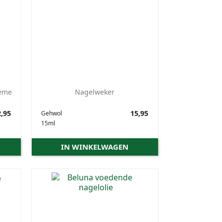
reme
Nagelweker
,95
Prijs
15,95
Gehwol
15ml
IN WINKELWAGEN