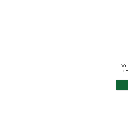
War
50m