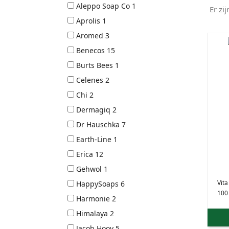
Aleppo Soap Co
1
Er zi
Aprolis
1
Aromed
3
Benecos
15
Burts Bees
1
Celenes
2
Chi
2
Dermagiq
2
Dr Hauschka
7
Earth-Line
1
Erica
12
Gehwol
1
Vita
HappySoaps
6
100
Harmonie
2
Himalaya
2
Jacob Hooy
5