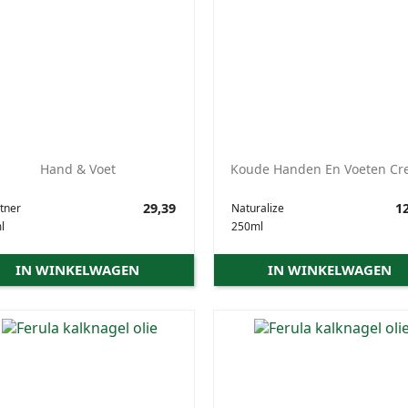
Hand & Voet
Koude Handen En Voeten C
Prijs
29,39
Prijs
12
tner
Naturalize
l
250ml
IN WINKELWAGEN
IN WINKELWAGEN