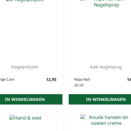
Nagelpolijster
Kalk Nagelspray
Prijs
12,95
Prijs
14
nge Care
Ropa Nail
20 ml
IN WINKELWAGEN
IN WINKELWAGEN