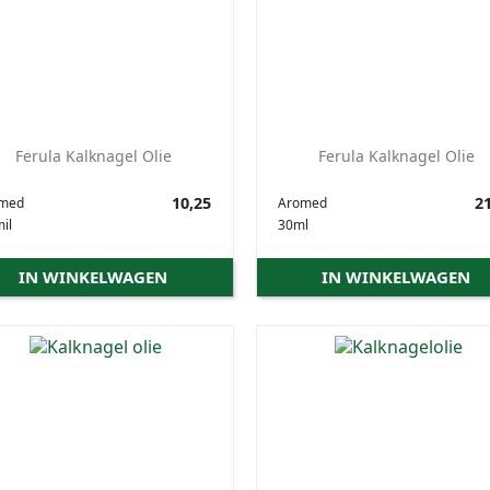
Ferula Kalknagel Olie
Ferula Kalknagel Olie
Prijs
10,25
Prijs
21
med
Aromed
il
30ml
IN WINKELWAGEN
IN WINKELWAGEN