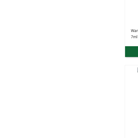
War
7ml