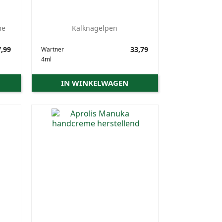
me
Kalknagelpen
,99
Prijs
33,79
Wartner
4ml
IN WINKELWAGEN