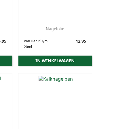
Nagelolie
,95
Prijs
12,95
Van Der Pluym
20ml
IN WINKELWAGEN