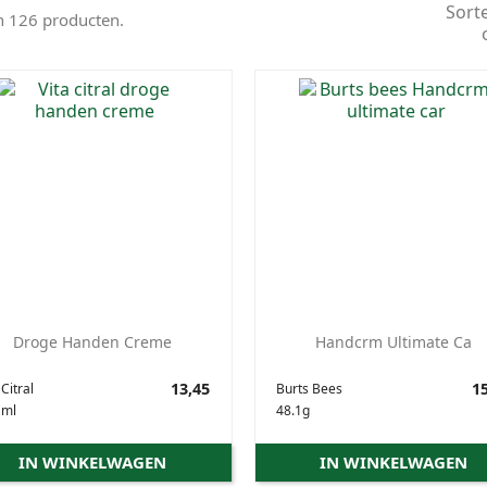
Sort
jn 126 producten.
Droge Handen Creme
Handcrm Ultimate Ca
Prijs
13,45
Prijs
15
 Citral
Burts Bees
 ml
48.1g
IN WINKELWAGEN
IN WINKELWAGEN