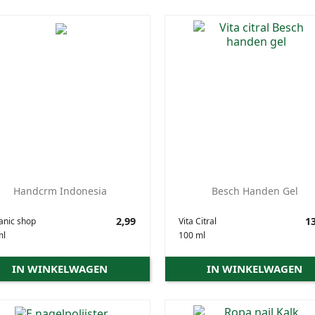
Handcrm Indonesia
Besch Handen Gel
Prijs
2,99
Prijs
13
anic shop
Vita Citral
ml
100 ml
IN WINKELWAGEN
IN WINKELWAGEN