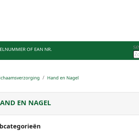
s assortiment
Acties
Winkels
Blog
Klantenser
s
KELNUMMER OF EAN NR.
ichaamsverzorging
Hand en Nagel
AND EN NAGEL
bcategorieën