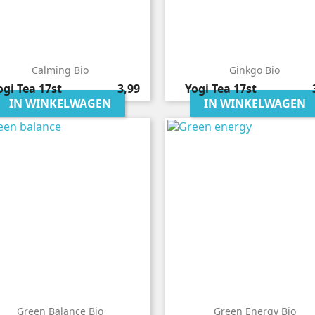
Calming Bio
Ginkgo Bio
Prijs
P
ogi Tea
17st
3,99
Yogi Tea
17st
IN WINKELWAGEN
IN WINKELWAGEN
Green Balance Bio
Green Energy Bio