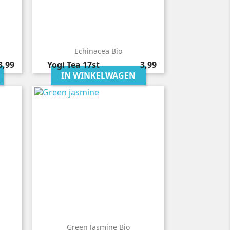
Echinacea Bio
rijs
Prijs
3,99
Yogi Tea
17st
3,99
IN WINKELWAGEN
Green Jasmine Bio