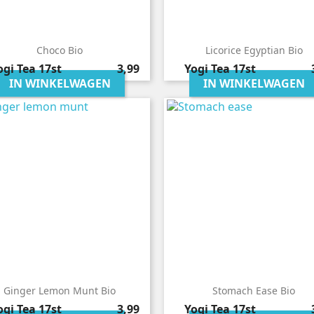
Choco Bio
Licorice Egyptian Bio
Prijs
P
ogi Tea
17st
3,99
Yogi Tea
17st
IN WINKELWAGEN
IN WINKELWAGEN
Ginger Lemon Munt Bio
Stomach Ease Bio
Prijs
P
ogi Tea
17st
3,99
Yogi Tea
17st