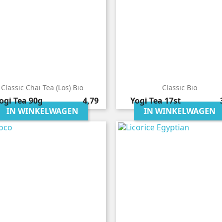
Classic Chai Tea (los) Bio
Classic Bio
Prijs
P
ogi Tea
90g
4,79
Yogi Tea
17st
IN WINKELWAGEN
IN WINKELWAGEN