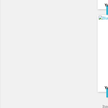
Y
Y
Ite