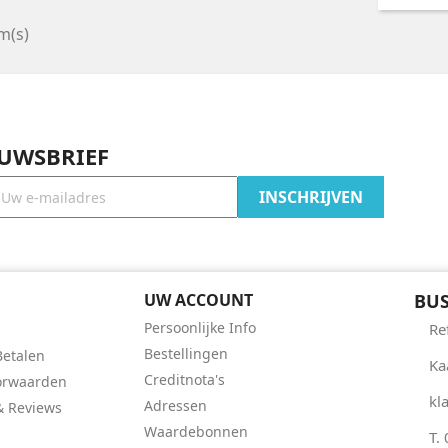
m(s)
EUWSBRIEF
UW ACCOUNT
BUS
Persoonlijke Info
Re
Bestellingen
Betalen
Ka
Creditnota's
orwaarden
kl
Adressen
 Reviews
Waardebonnen
T.