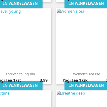
IN WINKELWAGEN
IN WINKELWAGEN
Forever Young Bio
Women's Tea Bio
Prijs
P
ogi Tea
17st
3,99
Yogi Tea
17zk
IN WINKELWAGEN
IN WINKELWAGEN