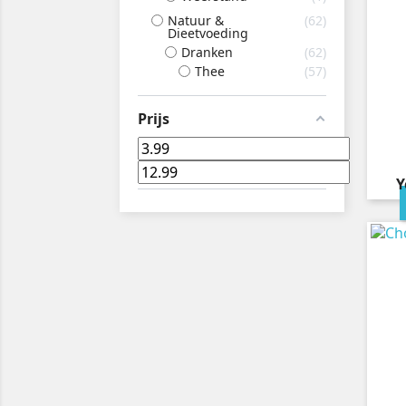
Natuur &
62
Dieetvoeding
Dranken
62
Thee
57
Prijs
Y