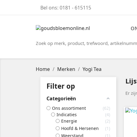
Bel ons:
0181 - 615115
ON
Zoek op merk, product, trefwoord, artikelnumm
Home
Merken
Yogi Tea
Lij
Filter op
Er zi
Categorieën
Ons assortiment
62
Indicaties
4
Energie
2
Hoofd & Hersenen
1
Weerstand
1