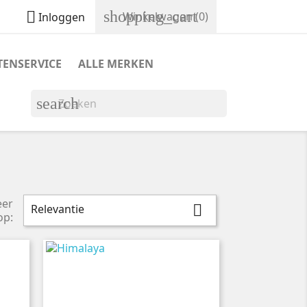
shopping_cart

Winkelwagen
(0)
Inloggen
TENSERVICE
ALLE MERKEN
search
eer
Relevantie

op: