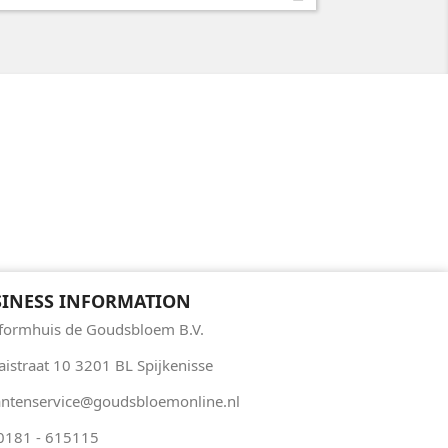
INESS INFORMATION
formhuis de Goudsbloem B.V.
aistraat 10 3201 BL Spijkenisse
antenservice@goudsbloemonline.nl
 0181 - 615115