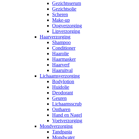
Gezichtsserum
Gezichtsolie
Scheren
Make-up
Oogverzorging
Lipverzorging
Haarverzorging
Shampoo
Conditioner
Haarolie
Haarmasker
Haarverf
Haaruitval
Lichaamsverzorging
Bodylotion
Huidolie
Deodorant
Geuren
Lichaamsscrub
Ontharen
Hand en Nagel
Voetverzorging
Mondverzorging
Tandpasta
Mondwater