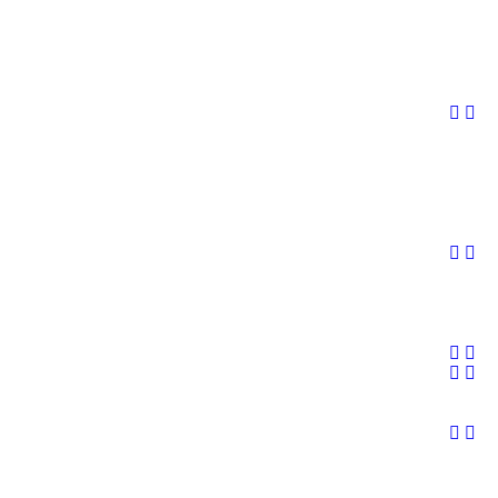









