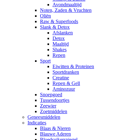
Avondmaaltijd
Noten, Zaden & Vruchten
Oliën
Raw & Superfoods
Slank & Detox
Afslanken
Detox
Maaltijd
Shakes
Repen
Sport
Eiwitten & Proteinen
Sportdranken
Creatine
Repen & Gell
Aminozuur
Snoepgoed
Tussendoortjes
Zeewier
Zoetmiddelen
Geneesmiddelen
Indicaties
Blaas & Nieren
Blauwe Aderen
Bloedsuikerspiegel