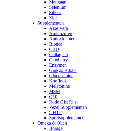
Mangaan
Selenium
Silicea
Zink
Supplementen
Aloë Vera
Aminozuren
Antioxidanten
Biotica
CBD
Collageen
Cranberry
Enzymen
Ginkgo Biloba
Glucosamine
Knoflook
Melatonine
MSM
Q10
Rode Gist Rijst
Vezel Supplementen
5 HTP
Sportsupplementen
Omega & Oliën
Borage