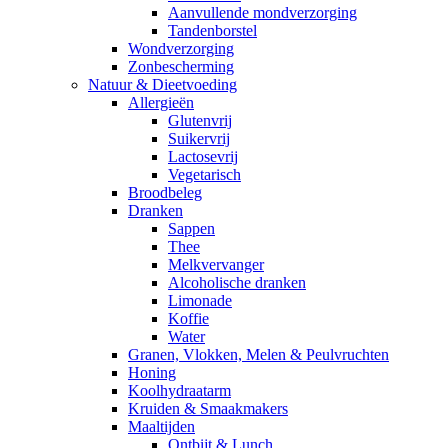
Aanvullende mondverzorging
Tandenborstel
Wondverzorging
Zonbescherming
Natuur & Dieetvoeding
Allergieën
Glutenvrij
Suikervrij
Lactosevrij
Vegetarisch
Broodbeleg
Dranken
Sappen
Thee
Melkvervanger
Alcoholische dranken
Limonade
Koffie
Water
Granen, Vlokken, Melen & Peulvruchten
Honing
Koolhydraatarm
Kruiden & Smaakmakers
Maaltijden
Ontbijt & Lunch