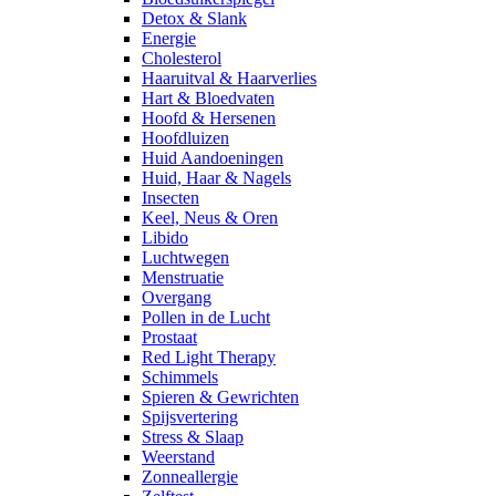
Detox & Slank
Energie
Cholesterol
Haaruitval & Haarverlies
Hart & Bloedvaten
Hoofd & Hersenen
Hoofdluizen
Huid Aandoeningen
Huid, Haar & Nagels
Insecten
Keel, Neus & Oren
Libido
Luchtwegen
Menstruatie
Overgang
Pollen in de Lucht
Prostaat
Red Light Therapy
Schimmels
Spieren & Gewrichten
Spijsvertering
Stress & Slaap
Weerstand
Zonneallergie