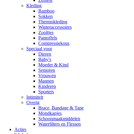
Zelftest
Kleding
Bamboo
Sokken
Thermokleding
Winteraccessoires
Zooltjes
Pantoffels
Compressiekous
Speciaal voor
Dieren
Baby's
Moeder & Kind
Senioren
Vrouwen
Mannen
Kinderen
Sporters
Intimiteit
Overig
Brace, Bandage & Tape
Mondkapjes
Schoonmaakmiddelen
Waterfilters en Flessen
Acties