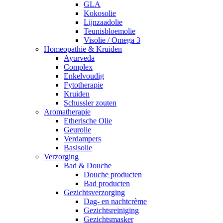
GLA
Kokosolie
Lijnzaadolie
Teunisbloemolie
Visolie / Omega 3
Homeopathie & Kruiden
Ayurveda
Complex
Enkelvoudig
Fytotherapie
Kruiden
Schussler zouten
Aromatherapie
Etherische Olie
Geurolie
Verdampers
Basisolie
Verzorging
Bad & Douche
Douche producten
Bad producten
Gezichtsverzorging
Dag- en nachtcrème
Gezichtsreiniging
Gezichtsmasker