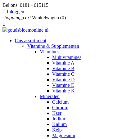
Bel ons:
0181 - 615115

Inloggen
shopping_cart
Winkelwagen
(0)

Ons assortiment
Vitamine & Supplementen
Vitamines
Multivitamines
Vitamine A
Vitamine B
Vitamine C
Vitamine D
Vitamine E
Vitamine K
Mineralen
Calcium
Chroom
IJzer
Jodium
Kalium
Kelp
Magnesium