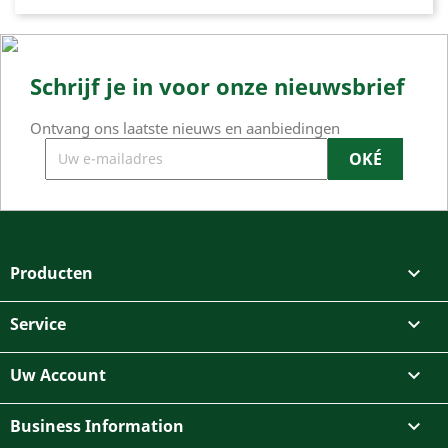
Schrijf je in voor onze nieuwsbrief
Ontvang ons laatste nieuws en aanbiedingen
Producten

Service

Uw Account

Business Information
