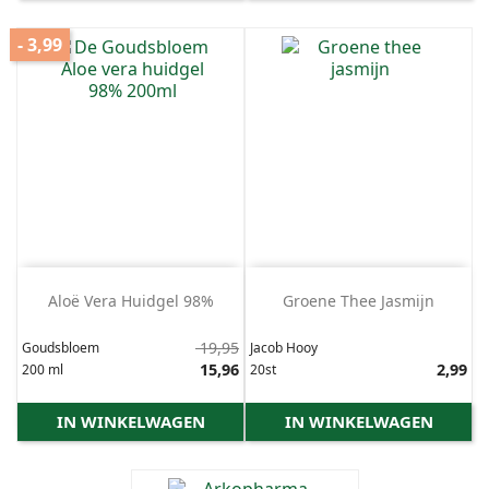
- 3,99
Aloë Vera Huidgel 98%
Groene Thee Jasmijn
Normale
19,95
Goudsbloem
Jacob Hooy
prijs
Prijs
15,96
Prijs
2,99
200 ml
20st
IN WINKELWAGEN
IN WINKELWAGEN