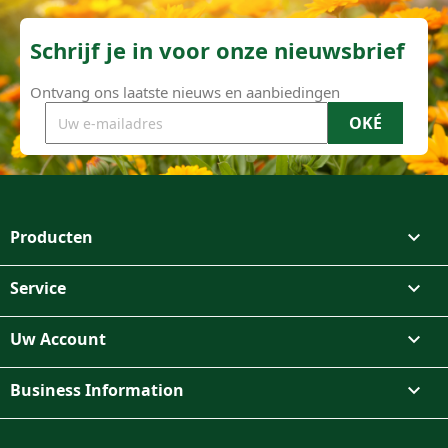
Schrijf je in voor onze nieuwsbrief
Ontvang ons laatste nieuws en aanbiedingen
Producten

Service

Uw Account

Business Information

Facebook
Instagram
TikTok