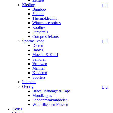
Zelftest
Kleding


Bamboo
Sokken
Thermokleding
Winteraccessoires
Zooltjes
Pantoffels
Compressiekous
Speciaal voor


Dieren
Baby's
Moeder & Kind
Senioren
Vrouwen
Mannen
Kinderen
Sporters
Intimiteit
Overig


Brace, Bandage & Tape
Mondkapjes
Schoonmaakmiddelen
Waterfilters en Flessen
Acties