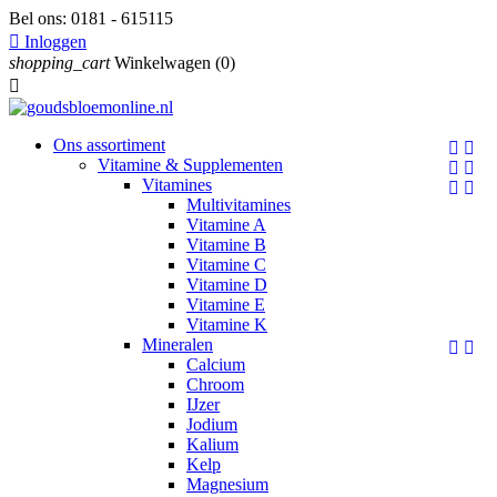
Bel ons:
0181 - 615115

Inloggen
shopping_cart
Winkelwagen
(0)

Ons assortiment


Vitamine & Supplementen


Vitamines


Multivitamines
Vitamine A
Vitamine B
Vitamine C
Vitamine D
Vitamine E
Vitamine K
Mineralen


Calcium
Chroom
IJzer
Jodium
Kalium
Kelp
Magnesium