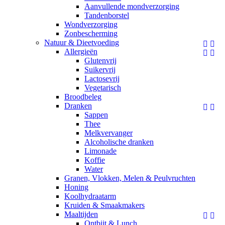
Aanvullende mondverzorging
Tandenborstel
Wondverzorging
Zonbescherming
Natuur & Dieetvoeding


Allergieën


Glutenvrij
Suikervrij
Lactosevrij
Vegetarisch
Broodbeleg
Dranken


Sappen
Thee
Melkvervanger
Alcoholische dranken
Limonade
Koffie
Water
Granen, Vlokken, Melen & Peulvruchten
Honing
Koolhydraatarm
Kruiden & Smaakmakers
Maaltijden


Ontbijt & Lunch