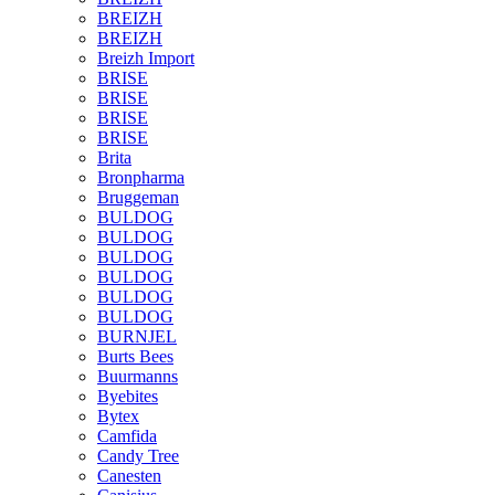
BREIZH
BREIZH
Breizh Import
BRISE
BRISE
BRISE
BRISE
Brita
Bronpharma
Bruggeman
BULDOG
BULDOG
BULDOG
BULDOG
BULDOG
BULDOG
BURNJEL
Burts Bees
Buurmanns
Byebites
Bytex
Camfida
Candy Tree
Canesten