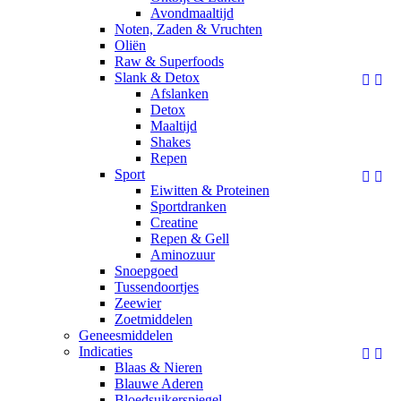
Avondmaaltijd
Noten, Zaden & Vruchten
Oliën
Raw & Superfoods
Slank & Detox


Afslanken
Detox
Maaltijd
Shakes
Repen
Sport


Eiwitten & Proteinen
Sportdranken
Creatine
Repen & Gell
Aminozuur
Snoepgoed
Tussendoortjes
Zeewier
Zoetmiddelen
Geneesmiddelen
Indicaties


Blaas & Nieren
Blauwe Aderen
Bloedsuikerspiegel