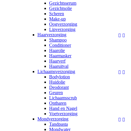
Gezichtsserum
Gezichtsolie
Scheren
Make-up
Oogverzorging
Lipverzorging
Haarverzorging


Shampoo
Conditioner
Haarolie
Haarmasker
Haarverf
Haaruitval
Lichaamsverzorging


Bodylotion
Huidolie
Deodorant
Geuren
Lichaamsscrub
Ontharen
Hand en Nagel
Voetverzorging
Mondverzorging


Tandpasta
Mondwater