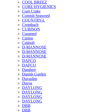
COOL BREEZ
CORE HYGIENICS
Corn Crake
Cornish Seaweed
COUNTRY-L
Crombach
CUBISON
Curamed
Curion
Cutisoft
D-MANNOSE
D-MANNOSE
D-MANNOSE
DAFCO
DAFCO
Damhert
Danish Garden
Davaslim
Davos
DAYLONG
DAYLONG
DAYLONG
DAYLONG
DBB
DBB