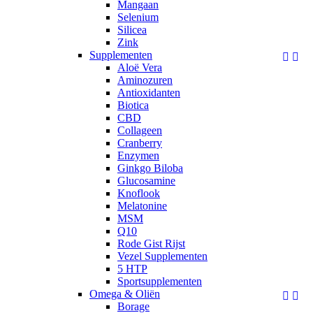
Mangaan
Selenium
Silicea
Zink
Supplementen


Aloë Vera
Aminozuren
Antioxidanten
Biotica
CBD
Collageen
Cranberry
Enzymen
Ginkgo Biloba
Glucosamine
Knoflook
Melatonine
MSM
Q10
Rode Gist Rijst
Vezel Supplementen
5 HTP
Sportsupplementen
Omega & Oliën


Borage