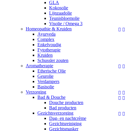
GLA
Kokosolie
Lijnzaadolie
Teunisbloemolie
Visolie / Omega 3
Homeopathie & Kruiden


Ayurveda
Complex
Enkelvoudig
Fytotherapie
Kruiden
Schussler zouten
Aromatherapie


Etherische Olie
Geurolie
Verdampers
Basisolie
Verzorging


Bad & Douche


Douche producten
Bad producten
Gezichtsverzorging


Dag- en nachtcrème
Gezichtsreiniging
Gezichtsmasker