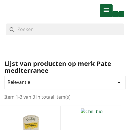

search
Lijst van producten op merk Pate
mediterranee
Categorieën
Ons assortiment
3
Relevantie

Natuur & Dieetvoeding
3
Allergieën
3
Item 1-3 van 3 in totaal item(s)
Glutenvrij
3
Broodbeleg
3
Maaltijden
3
Ontbijt & Lunch
3