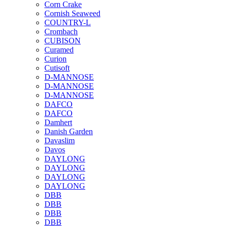
Corn Crake
Cornish Seaweed
COUNTRY-L
Crombach
CUBISON
Curamed
Curion
Cutisoft
D-MANNOSE
D-MANNOSE
D-MANNOSE
DAFCO
DAFCO
Damhert
Danish Garden
Davaslim
Davos
DAYLONG
DAYLONG
DAYLONG
DAYLONG
DBB
DBB
DBB
DBB