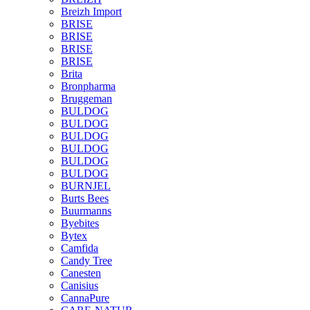
Breizh Import
BRISE
BRISE
BRISE
BRISE
Brita
Bronpharma
Bruggeman
BULDOG
BULDOG
BULDOG
BULDOG
BULDOG
BULDOG
BURNJEL
Burts Bees
Buurmanns
Byebites
Bytex
Camfida
Candy Tree
Canesten
Canisius
CannaPure