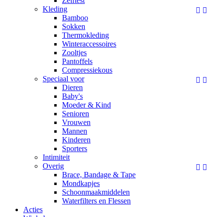
Zelftest
Kleding


Bamboo
Sokken
Thermokleding
Winteraccessoires
Zooltjes
Pantoffels
Compressiekous
Speciaal voor


Dieren
Baby's
Moeder & Kind
Senioren
Vrouwen
Mannen
Kinderen
Sporters
Intimiteit
Overig


Brace, Bandage & Tape
Mondkapjes
Schoonmaakmiddelen
Waterfilters en Flessen
Acties