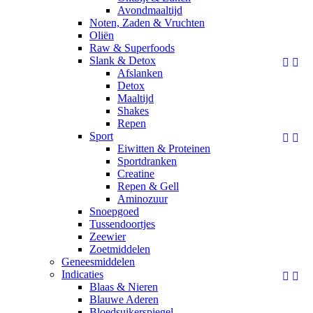
Avondmaaltijd
Noten, Zaden & Vruchten
Oliën
Raw & Superfoods
Slank & Detox


Afslanken
Detox
Maaltijd
Shakes
Repen
Sport


Eiwitten & Proteinen
Sportdranken
Creatine
Repen & Gell
Aminozuur
Snoepgoed
Tussendoortjes
Zeewier
Zoetmiddelen
Geneesmiddelen
Indicaties


Blaas & Nieren
Blauwe Aderen
Bloedsuikerspiegel