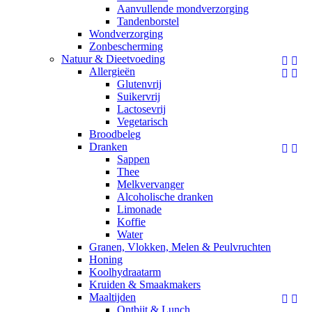
Aanvullende mondverzorging
Tandenborstel
Wondverzorging
Zonbescherming
Natuur & Dieetvoeding


Allergieën


Glutenvrij
Suikervrij
Lactosevrij
Vegetarisch
Broodbeleg
Dranken


Sappen
Thee
Melkvervanger
Alcoholische dranken
Limonade
Koffie
Water
Granen, Vlokken, Melen & Peulvruchten
Honing
Koolhydraatarm
Kruiden & Smaakmakers
Maaltijden


Ontbijt & Lunch