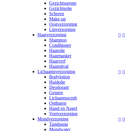
Gezichtsserum
Gezichtsolie
Scheren
Make-up
Oogverzorging
Lipverzorging
Haarverzorging


Shampoo
Conditioner
Haarolie
Haarmasker
Haarverf
Haaruitval
Lichaamsverzorging


Bodylotion
Huidolie
Deodorant
Geuren
Lichaamsscrub
Ontharen
Hand en Nagel
Voetverzorging
Mondverzorging


Tandpasta
Mondwater