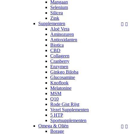
Mangaan
Selenium
Silicea
Zink
Supplementen


Aloë Vera
Aminozuren
Antioxidanten
Biotica
CBD
Collageen
Cranberry
Enzymen
Ginkgo Biloba
Glucosamine
Knoflook
Melatonine
MSM
Q10
Rode Gist Rijst
Vezel Supplementen
5 HTP
Sportsupplementen
Omega & Oliën


Borage