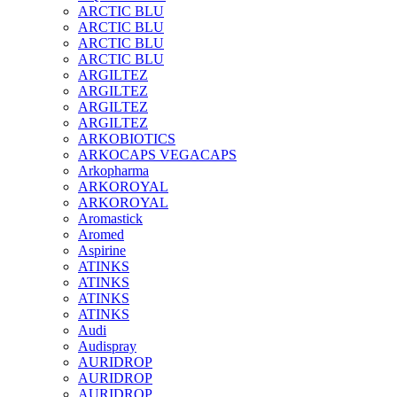
ARCTIC BLU
ARCTIC BLU
ARCTIC BLU
ARCTIC BLU
ARGILTEZ
ARGILTEZ
ARGILTEZ
ARGILTEZ
ARKOBIOTICS
ARKOCAPS VEGACAPS
Arkopharma
ARKOROYAL
ARKOROYAL
Aromastick
Aromed
Aspirine
ATINKS
ATINKS
ATINKS
ATINKS
Audi
Audispray
AURIDROP
AURIDROP
AURIDROP