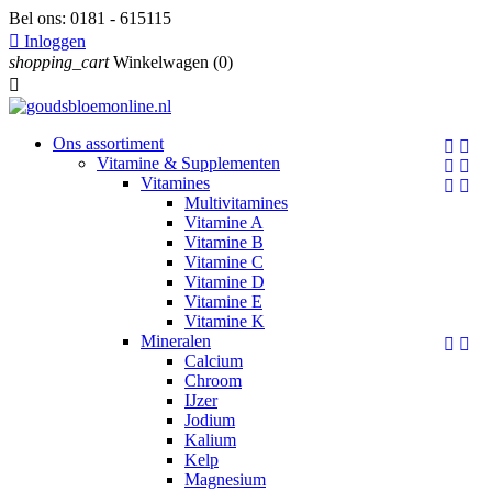
Bel ons:
0181 - 615115

Inloggen
shopping_cart
Winkelwagen
(0)

Ons assortiment


Vitamine & Supplementen


Vitamines


Multivitamines
Vitamine A
Vitamine B
Vitamine C
Vitamine D
Vitamine E
Vitamine K
Mineralen


Calcium
Chroom
IJzer
Jodium
Kalium
Kelp
Magnesium