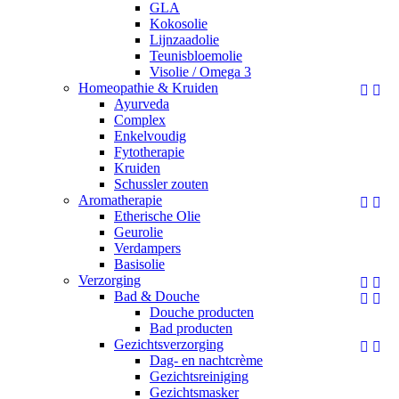
GLA
Kokosolie
Lijnzaadolie
Teunisbloemolie
Visolie / Omega 3
Homeopathie & Kruiden


Ayurveda
Complex
Enkelvoudig
Fytotherapie
Kruiden
Schussler zouten
Aromatherapie


Etherische Olie
Geurolie
Verdampers
Basisolie
Verzorging


Bad & Douche


Douche producten
Bad producten
Gezichtsverzorging


Dag- en nachtcrème
Gezichtsreiniging
Gezichtsmasker