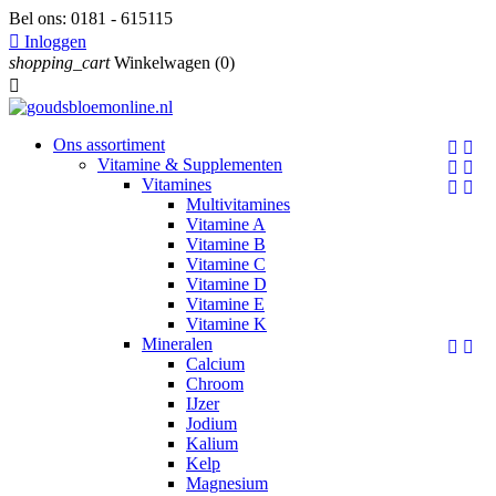
Bel ons:
0181 - 615115

Inloggen
shopping_cart
Winkelwagen
(0)

Ons assortiment


Vitamine & Supplementen


Vitamines


Multivitamines
Vitamine A
Vitamine B
Vitamine C
Vitamine D
Vitamine E
Vitamine K
Mineralen


Calcium
Chroom
IJzer
Jodium
Kalium
Kelp
Magnesium