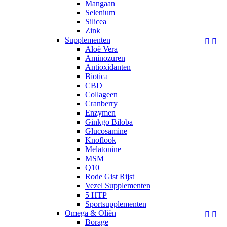
Mangaan
Selenium
Silicea
Zink
Supplementen


Aloë Vera
Aminozuren
Antioxidanten
Biotica
CBD
Collageen
Cranberry
Enzymen
Ginkgo Biloba
Glucosamine
Knoflook
Melatonine
MSM
Q10
Rode Gist Rijst
Vezel Supplementen
5 HTP
Sportsupplementen
Omega & Oliën


Borage