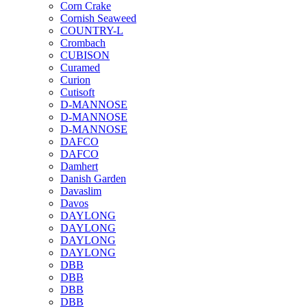
Corn Crake
Cornish Seaweed
COUNTRY-L
Crombach
CUBISON
Curamed
Curion
Cutisoft
D-MANNOSE
D-MANNOSE
D-MANNOSE
DAFCO
DAFCO
Damhert
Danish Garden
Davaslim
Davos
DAYLONG
DAYLONG
DAYLONG
DAYLONG
DBB
DBB
DBB
DBB