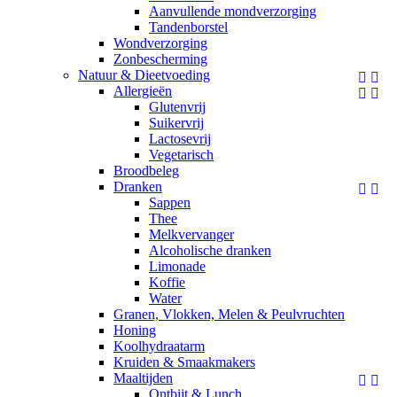
Aanvullende mondverzorging
Tandenborstel
Wondverzorging
Zonbescherming
Natuur & Dieetvoeding


Allergieën


Glutenvrij
Suikervrij
Lactosevrij
Vegetarisch
Broodbeleg
Dranken


Sappen
Thee
Melkvervanger
Alcoholische dranken
Limonade
Koffie
Water
Granen, Vlokken, Melen & Peulvruchten
Honing
Koolhydraatarm
Kruiden & Smaakmakers
Maaltijden


Ontbijt & Lunch