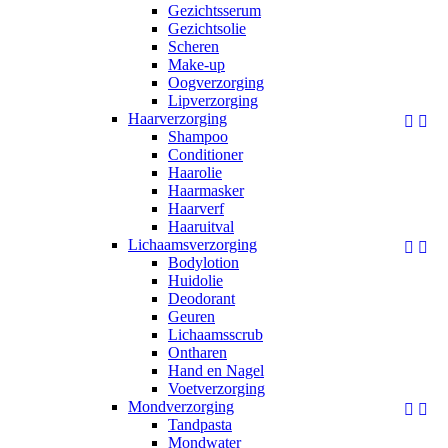
Gezichtsserum
Gezichtsolie
Scheren
Make-up
Oogverzorging
Lipverzorging
Haarverzorging


Shampoo
Conditioner
Haarolie
Haarmasker
Haarverf
Haaruitval
Lichaamsverzorging


Bodylotion
Huidolie
Deodorant
Geuren
Lichaamsscrub
Ontharen
Hand en Nagel
Voetverzorging
Mondverzorging


Tandpasta
Mondwater