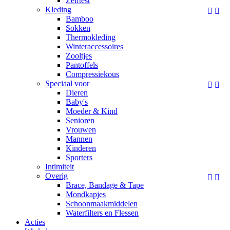
Zelftest
Kleding


Bamboo
Sokken
Thermokleding
Winteraccessoires
Zooltjes
Pantoffels
Compressiekous
Speciaal voor


Dieren
Baby's
Moeder & Kind
Senioren
Vrouwen
Mannen
Kinderen
Sporters
Intimiteit
Overig


Brace, Bandage & Tape
Mondkapjes
Schoonmaakmiddelen
Waterfilters en Flessen
Acties