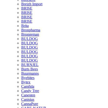
Breizh Import
BRISE
BRISE
BRISE
BRISE
Brita
Bronpharma
Bruggeman
BULDOG
BULDOG
BULDOG
BULDOG
BULDOG
BULDOG
BURNJEL
Burts Bees
Buurmanns
Byebites
Bytex
Camfida
Candy Tree
Canesten
Canisius
CannaPure