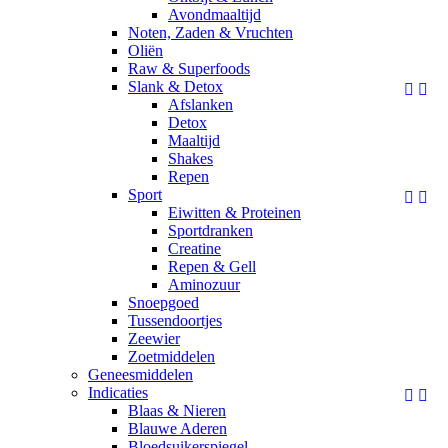
Avondmaaltijd
Noten, Zaden & Vruchten
Oliën
Raw & Superfoods
Slank & Detox


Afslanken
Detox
Maaltijd
Shakes
Repen
Sport


Eiwitten & Proteinen
Sportdranken
Creatine
Repen & Gell
Aminozuur
Snoepgoed
Tussendoortjes
Zeewier
Zoetmiddelen
Geneesmiddelen
Indicaties


Blaas & Nieren
Blauwe Aderen
Bloedsuikerspiegel