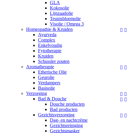
GLA
Kokosolie
Lijnzaadolie
Teunisbloemolie
Visolie / Omega 3
Homeopathie & Kruiden


Ayurveda
Complex
Enkelvoudig
Fytotherapie
Kruiden
Schussler zouten
Aromatherapie


Etherische Olie
Geurolie
Verdampers
Basisolie
Verzorging


Bad & Douche


Douche producten
Bad producten
Gezichtsverzorging


Dag- en nachtcrème
Gezichtsreiniging
Gezichtsmasker