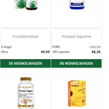
Prostaforcemed
Prostaat Supreme
Normale
103,95
A Vogel
PURO
Prijs
49,99
prijs
Prijs
88,36
90ca
180 capsules
IN WINKELWAGEN
IN WINKELWAGEN