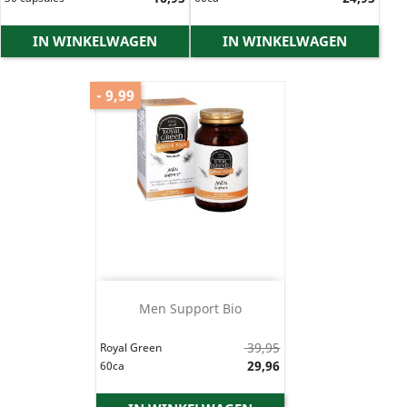
IN WINKELWAGEN
IN WINKELWAGEN
- 9,99
Men Support Bio
Normale
39,95
Royal Green
prijs
Prijs
29,96
60ca