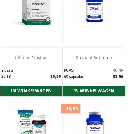
Ultiplus Prostaat
Prostaat Supreme
Normale
39,95
Swisse
PURO
Prijs
29,99
prijs
Prijs
33,96
30 TB
60 capsules
IN WINKELWAGEN
IN WINKELWAGEN
- 15,59