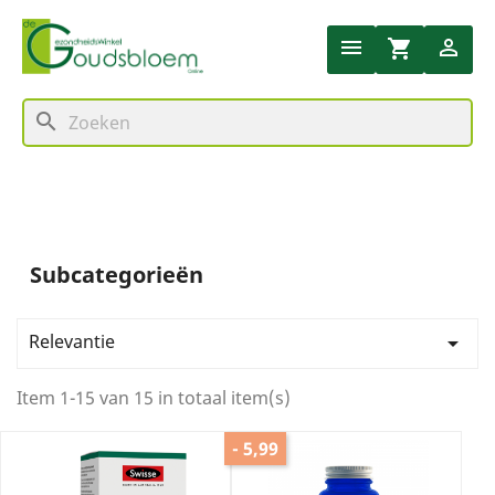


shopping_cart
search
Subcategorieën
Relevantie

Item 1-15 van 15 in totaal item(s)
- 5,99