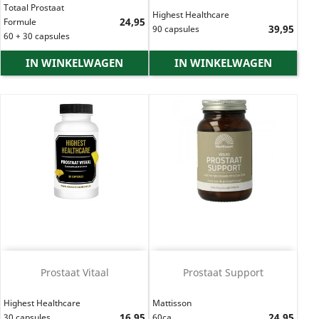
Totaal Prostaat
Highest Healthcare
Prijs
24,95
Formule
Prijs
39,95
90 capsules
60 + 30 capsules
IN WINKELWAGEN
IN WINKELWAGEN
Prostaat Vitaal
Prostaat Support
Highest Healthcare
Mattisson
Prijs
16,95
Prijs
24,95
30 capsules
60ca