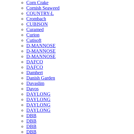
Corn Crake
Cornish Seaweed
COUNTRY-L
Crombach
CUBISON
Curamed
Curion
Cutisoft
D-MANNOSE
D-MANNOSE
D-MANNOSE
DAFCO
DAFCO
Damhert
Danish Garden
Davaslim
Davos
DAYLONG
DAYLONG
DAYLONG
DAYLONG
DBB
DBB
DBB
DBB