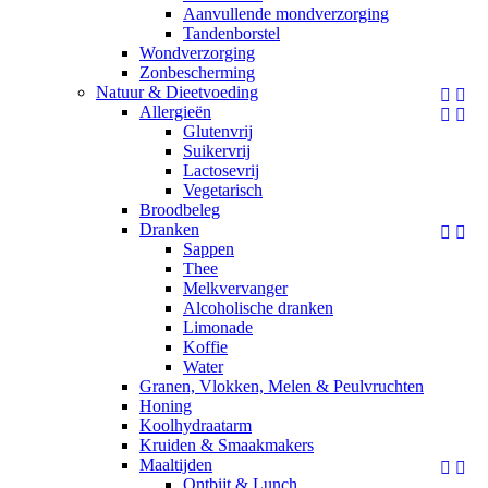
Aanvullende mondverzorging
Tandenborstel
Wondverzorging
Zonbescherming
Natuur & Dieetvoeding


Allergieën


Glutenvrij
Suikervrij
Lactosevrij
Vegetarisch
Broodbeleg
Dranken


Sappen
Thee
Melkvervanger
Alcoholische dranken
Limonade
Koffie
Water
Granen, Vlokken, Melen & Peulvruchten
Honing
Koolhydraatarm
Kruiden & Smaakmakers
Maaltijden


Ontbijt & Lunch