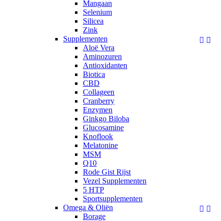
Mangaan
Selenium
Silicea
Zink
Supplementen


Aloë Vera
Aminozuren
Antioxidanten
Biotica
CBD
Collageen
Cranberry
Enzymen
Ginkgo Biloba
Glucosamine
Knoflook
Melatonine
MSM
Q10
Rode Gist Rijst
Vezel Supplementen
5 HTP
Sportsupplementen
Omega & Oliën


Borage