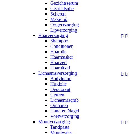
Gezichtsserum
Gezichtsolie
Scheren
Make-up
Oogverzorging
Lipverzorging
Haarverzorging


Shampoo
Conditioner
Haarolie
Haarmasker
Haarverf
Haaruitval
Lichaamsverzorging


Bodylotion
Huidolie
Deodorant
Geuren
Lichaamsscrub
Ontharen
Hand en Nagel
Voetverzorging
Mondverzorging


Tandpasta
Mondwater