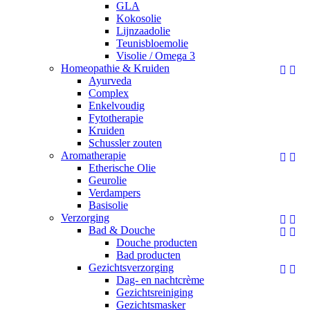
GLA
Kokosolie
Lijnzaadolie
Teunisbloemolie
Visolie / Omega 3
Homeopathie & Kruiden


Ayurveda
Complex
Enkelvoudig
Fytotherapie
Kruiden
Schussler zouten
Aromatherapie


Etherische Olie
Geurolie
Verdampers
Basisolie
Verzorging


Bad & Douche


Douche producten
Bad producten
Gezichtsverzorging


Dag- en nachtcrème
Gezichtsreiniging
Gezichtsmasker