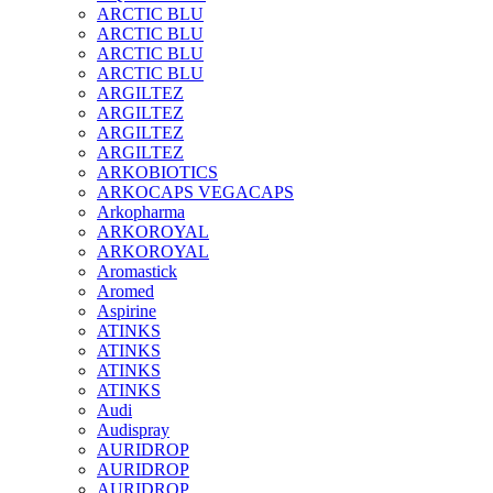
ARCTIC BLU
ARCTIC BLU
ARCTIC BLU
ARCTIC BLU
ARGILTEZ
ARGILTEZ
ARGILTEZ
ARGILTEZ
ARKOBIOTICS
ARKOCAPS VEGACAPS
Arkopharma
ARKOROYAL
ARKOROYAL
Aromastick
Aromed
Aspirine
ATINKS
ATINKS
ATINKS
ATINKS
Audi
Audispray
AURIDROP
AURIDROP
AURIDROP