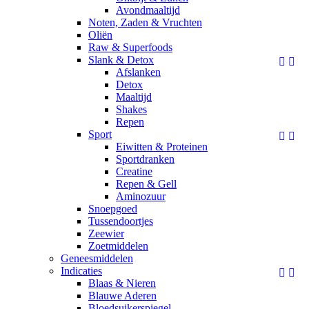
Avondmaaltijd
Noten, Zaden & Vruchten
Oliën
Raw & Superfoods
Slank & Detox


Afslanken
Detox
Maaltijd
Shakes
Repen
Sport


Eiwitten & Proteinen
Sportdranken
Creatine
Repen & Gell
Aminozuur
Snoepgoed
Tussendoortjes
Zeewier
Zoetmiddelen
Geneesmiddelen
Indicaties


Blaas & Nieren
Blauwe Aderen
Bloedsuikerspiegel