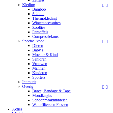
Zelftest
Kleding


Bamboo
Sokken
Thermokleding
Winteraccessoires
Zooltjes
Pantoffels
Compressiekous
Speciaal voor


Dieren
Baby's
Moeder & Kind
Senioren
Vrouwen
Mannen
Kinderen
Sporters
Intimiteit
Overig


Brace, Bandage & Tape
Mondkapjes
Schoonmaakmiddelen
Waterfilters en Flessen
Acties