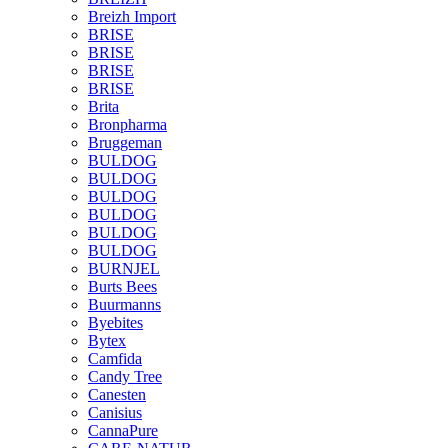
Breizh Import
BRISE
BRISE
BRISE
BRISE
Brita
Bronpharma
Bruggeman
BULDOG
BULDOG
BULDOG
BULDOG
BULDOG
BULDOG
BURNJEL
Burts Bees
Buurmanns
Byebites
Bytex
Camfida
Candy Tree
Canesten
Canisius
CannaPure