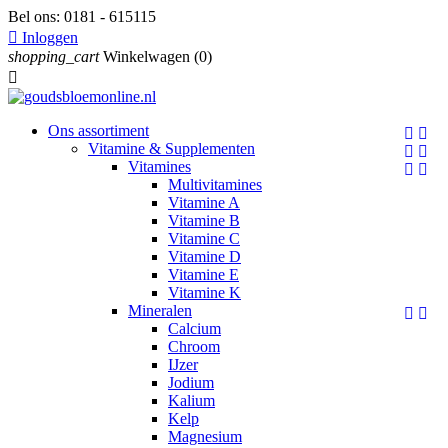
Bel ons:
0181 - 615115

Inloggen
shopping_cart
Winkelwagen
(0)

Ons assortiment


Vitamine & Supplementen


Vitamines


Multivitamines
Vitamine A
Vitamine B
Vitamine C
Vitamine D
Vitamine E
Vitamine K
Mineralen


Calcium
Chroom
IJzer
Jodium
Kalium
Kelp
Magnesium