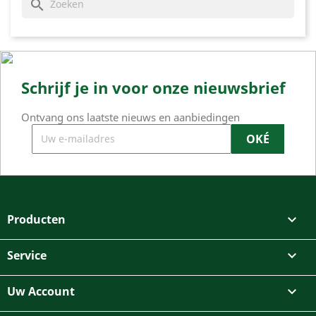
search
Schrijf je in voor onze nieuwsbrief
Ontvang ons laatste nieuws en aanbiedingen
Producten

Service

Uw Account
