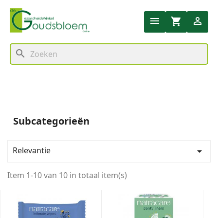


shopping_cart
search
Subcategorieën
Relevantie

Item 1-10 van 10 in totaal item(s)