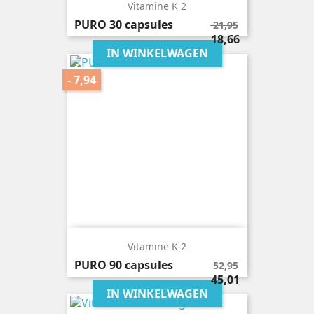
Vitamine K 2
Normale
PURO
30 capsules
21,95
prijs
Prijs
18,66
IN WINKELWAGEN
- 7,94
Vitamine K 2
Normale
PURO
90 capsules
52,95
prijs
Prijs
45,01
IN WINKELWAGEN