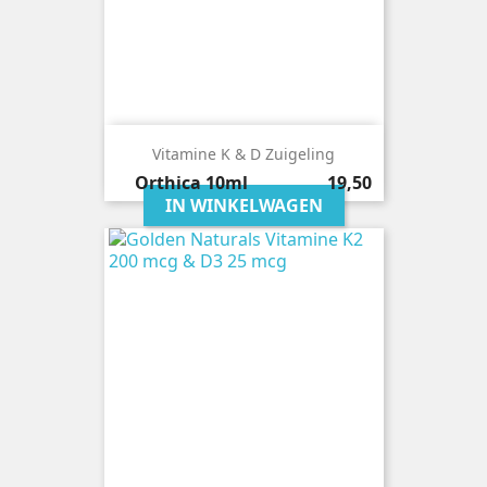
Vitamine K & D Zuigeling
Prijs
Orthica
10ml
19,50
IN WINKELWAGEN