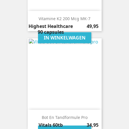
Vitamine K2 200 Mcg MK-7
Prijs
Highest Healthcare
49,95
90 capsules
IN WINKELWAGEN
Bot En Tandformule Pro
Prijs
Vitals
60tb
34,95