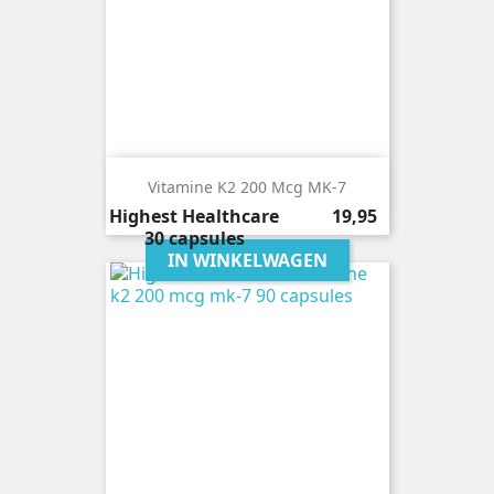
Vitamine K2 200 Mcg MK-7
Prijs
Highest Healthcare
19,95
30 capsules
IN WINKELWAGEN