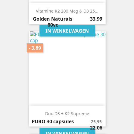
Vitamine K2 200 Mcg & D3 25...
Prijs
Golden Naturals
33,99
60vc
IN WINKELWAGEN
- 3,89
Duo D3 + K2 Supreme
Normale
PURO
30 capsules
25,95
prijs
Prijs
22,06
IN WINKELWAGEN