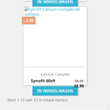
IN WINKELWAGEN
- 3,99
Calcium Complex
Normale
Synofit
60sft
39,95
prijs
Prijs
35,96
IN WINKELWAGEN
Item 1-12 van 12 in totaal item(s)