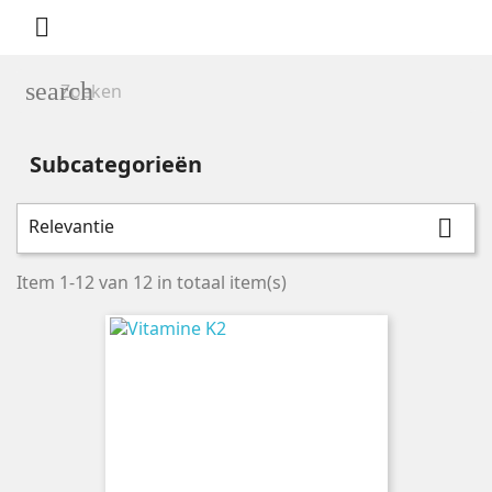

search
Subcategorieën
Relevantie

Prijs
Item 1-12 van 12 in totaal item(s)
Merken
AOV
1
Golden Naturals
1
Highest Healthcare
2
Orthica
2
PURO
3
Synofit
1