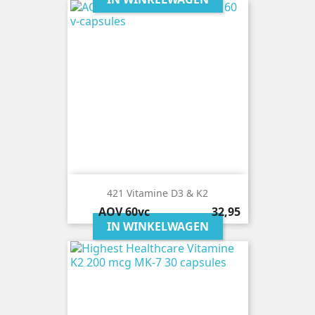
421 Vitamine D3 & K2
Prijs
AOV
60vc
32,95
IN WINKELWAGEN