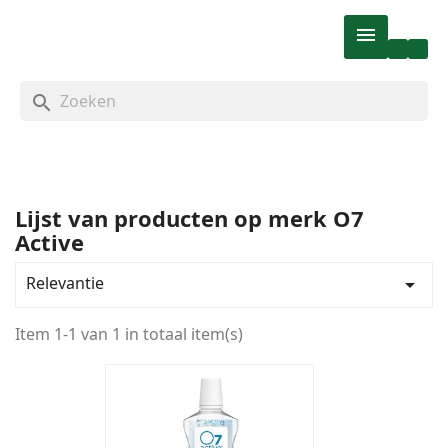

search
Lijst van producten op merk O7
Active
Categorieën
Ons assortiment
1
Relevantie

Verzorging
1
Mondverzorging
1
Item 1-1 van 1 in totaal item(s)
Aanvullende mondverzorging
1
Prijs