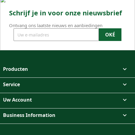
Schrijf je in voor onze nieuwsbrief
Ontvang ons laatste nieuws en aanbiedingen
Producten

Service

Uw Account

Business Information

Facebook
Instagram
TikTok