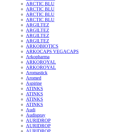
ARCTIC BLU
ARCTIC BLU
ARCTIC BLU
ARCTIC BLU
ARGILTEZ
ARGILTEZ
ARGILTEZ
ARGILTEZ
ARKOBIOTICS
ARKOCAPS VEGACAPS
Arkopharma
ARKOROYAL
ARKOROYAL
Aromastick
Aromed
Aspirine
ATINKS
ATINKS
ATINKS
ATINKS
Audi
Audispray
AURIDROP
AURIDROP
AURIDROP