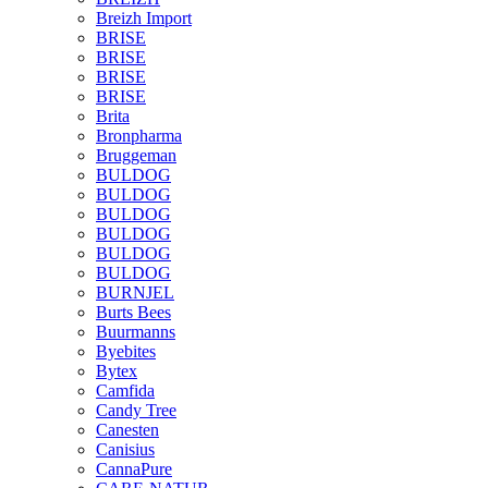
Breizh Import
BRISE
BRISE
BRISE
BRISE
Brita
Bronpharma
Bruggeman
BULDOG
BULDOG
BULDOG
BULDOG
BULDOG
BULDOG
BURNJEL
Burts Bees
Buurmanns
Byebites
Bytex
Camfida
Candy Tree
Canesten
Canisius
CannaPure