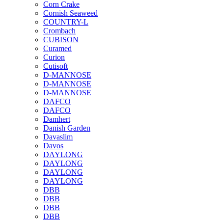
Corn Crake
Cornish Seaweed
COUNTRY-L
Crombach
CUBISON
Curamed
Curion
Cutisoft
D-MANNOSE
D-MANNOSE
D-MANNOSE
DAFCO
DAFCO
Damhert
Danish Garden
Davaslim
Davos
DAYLONG
DAYLONG
DAYLONG
DAYLONG
DBB
DBB
DBB
DBB