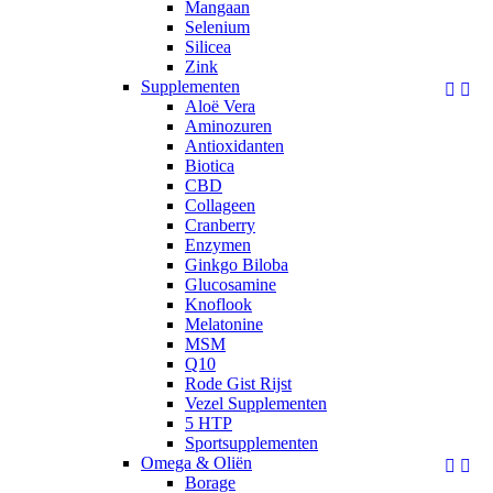
Mangaan
Selenium
Silicea
Zink
Supplementen


Aloë Vera
Aminozuren
Antioxidanten
Biotica
CBD
Collageen
Cranberry
Enzymen
Ginkgo Biloba
Glucosamine
Knoflook
Melatonine
MSM
Q10
Rode Gist Rijst
Vezel Supplementen
5 HTP
Sportsupplementen
Omega & Oliën


Borage