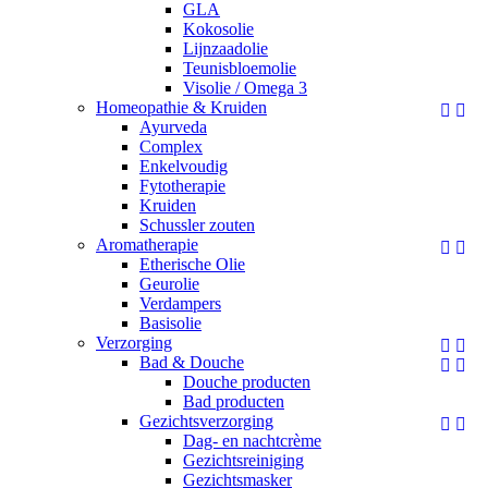
GLA
Kokosolie
Lijnzaadolie
Teunisbloemolie
Visolie / Omega 3
Homeopathie & Kruiden


Ayurveda
Complex
Enkelvoudig
Fytotherapie
Kruiden
Schussler zouten
Aromatherapie


Etherische Olie
Geurolie
Verdampers
Basisolie
Verzorging


Bad & Douche


Douche producten
Bad producten
Gezichtsverzorging


Dag- en nachtcrème
Gezichtsreiniging
Gezichtsmasker