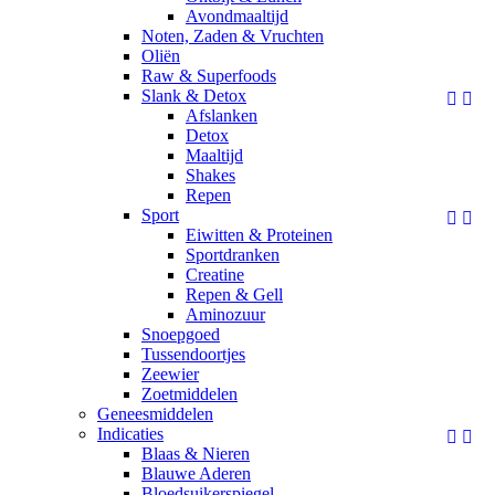
Avondmaaltijd
Noten, Zaden & Vruchten
Oliën
Raw & Superfoods
Slank & Detox


Afslanken
Detox
Maaltijd
Shakes
Repen
Sport


Eiwitten & Proteinen
Sportdranken
Creatine
Repen & Gell
Aminozuur
Snoepgoed
Tussendoortjes
Zeewier
Zoetmiddelen
Geneesmiddelen
Indicaties


Blaas & Nieren
Blauwe Aderen
Bloedsuikerspiegel