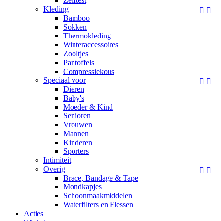
Zelftest
Kleding


Bamboo
Sokken
Thermokleding
Winteraccessoires
Zooltjes
Pantoffels
Compressiekous
Speciaal voor


Dieren
Baby's
Moeder & Kind
Senioren
Vrouwen
Mannen
Kinderen
Sporters
Intimiteit
Overig


Brace, Bandage & Tape
Mondkapjes
Schoonmaakmiddelen
Waterfilters en Flessen
Acties