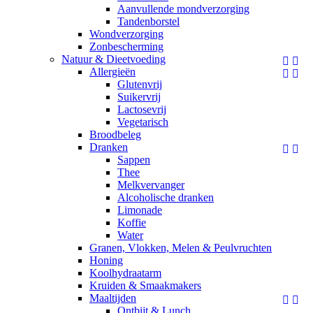
Aanvullende mondverzorging
Tandenborstel
Wondverzorging
Zonbescherming
Natuur & Dieetvoeding


Allergieën


Glutenvrij
Suikervrij
Lactosevrij
Vegetarisch
Broodbeleg
Dranken


Sappen
Thee
Melkvervanger
Alcoholische dranken
Limonade
Koffie
Water
Granen, Vlokken, Melen & Peulvruchten
Honing
Koolhydraatarm
Kruiden & Smaakmakers
Maaltijden


Ontbijt & Lunch