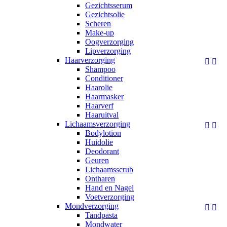
Gezichtsserum
Gezichtsolie
Scheren
Make-up
Oogverzorging
Lipverzorging
Haarverzorging


Shampoo
Conditioner
Haarolie
Haarmasker
Haarverf
Haaruitval
Lichaamsverzorging


Bodylotion
Huidolie
Deodorant
Geuren
Lichaamsscrub
Ontharen
Hand en Nagel
Voetverzorging
Mondverzorging


Tandpasta
Mondwater