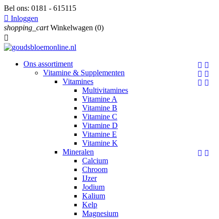
Bel ons:
0181 - 615115

Inloggen
shopping_cart
Winkelwagen
(0)

Ons assortiment


Vitamine & Supplementen


Vitamines


Multivitamines
Vitamine A
Vitamine B
Vitamine C
Vitamine D
Vitamine E
Vitamine K
Mineralen


Calcium
Chroom
IJzer
Jodium
Kalium
Kelp
Magnesium