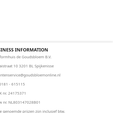
INESS INFORMATION
formhuis de Goudsbloem B.V.
aistraat 10 3201 BL Spijkenisse
antenservice@goudsbloemonline.nl
 0181 - 615115
K nr. 24175371
w nr. NL803147028B01
le genoemde prijzen zijn inclusief btw.