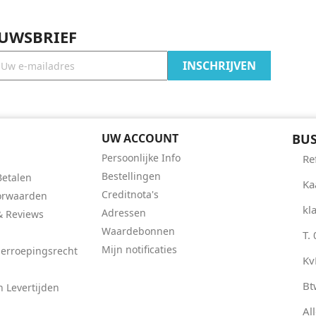
EUWSBRIEF
UW ACCOUNT
BUS
Persoonlijke Info
Re
Bestellingen
Betalen
Ka
Creditnota's
orwaarden
kl
Adressen
 Reviews
Waardebonnen
T.
Mijn notificaties
Herroepingsrecht
Kv
Bt
 Levertijden
Al