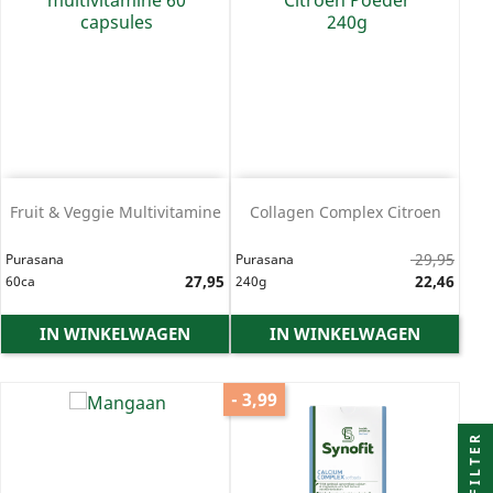
Fruit & Veggie Multivitamine
Collagen Complex Citroen
Normale
29,95
Purasana
Purasana
Prijs
27,95
prijs
Prijs
22,46
60ca
240g
IN WINKELWAGEN
IN WINKELWAGEN
- 3,99
FILTER