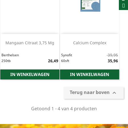
Mangaan Citraat 3,75 Mg
Calcium Complex
Normale
39,95
Berthelsen
Synofit
Prijs
26,49
prijs
Prijs
35,96
250tb
60sft
IN WINKELWAGEN
IN WINKELWAGEN
Terug naar boven

Getoond 1 - 4 van 4 producten