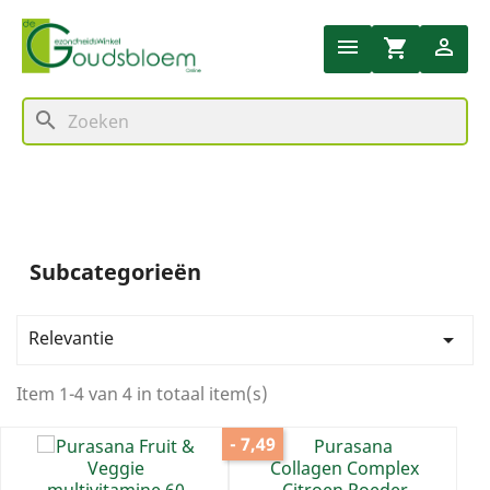


shopping_cart
search
Subcategorieën
Relevantie

Item 1-4 van 4 in totaal item(s)
- 7,49