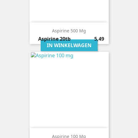
Aspirine 500 Mg
Prijs
Aspirine
20tb
5,49
IN WINKELWAGEN
Aspirine 100 Mg