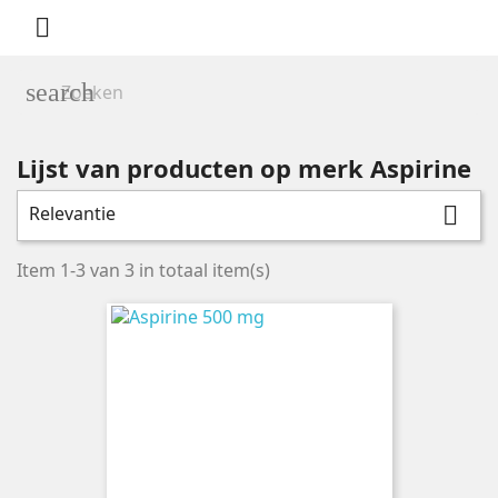

search
Lijst van producten op merk Aspirine
Relevantie

Categorieën
Ons assortiment
3
Item 1-3 van 3 in totaal item(s)
Geneesmiddelen
1
Indicaties
3
Prijs