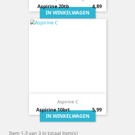
Prijs
Aspirine
20tb
4,89
IN WINKELWAGEN
Aspirine C
Prijs
Aspirine
10brt
5,99
IN WINKELWAGEN
Item 1-3 van 3 in totaal item(s)