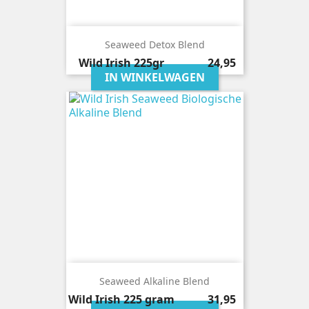
Seaweed Detox Blend
Prijs
Wild Irish
225gr
24,95
IN WINKELWAGEN
Seaweed Alkaline Blend
Prijs
Wild Irish
225 gram
31,95