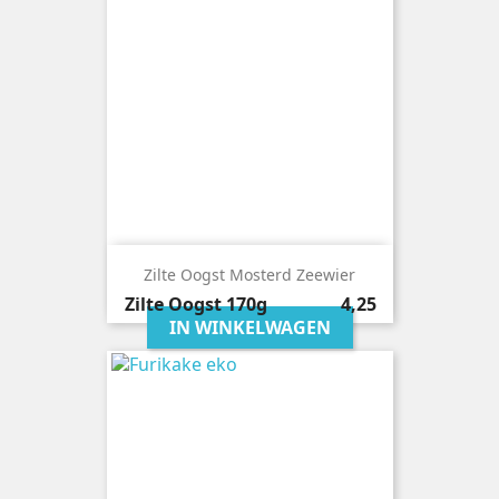
Zilte Oogst Mosterd Zeewier
Prijs
Zilte Oogst
170g
4,25
IN WINKELWAGEN