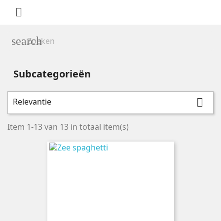

search
Subcategorieën
Relevantie

Prijs
Item 1-13 van 13 in totaal item(s)
Merken
Lima
3
Seamore
2
Terrasana
2
Wild Irish
4