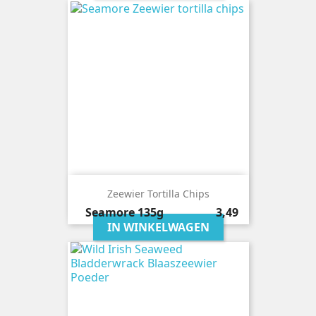
Zeewier Tortilla Chips
Prijs
Seamore
135g
3,49
IN WINKELWAGEN