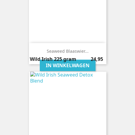
Seaweed Blaaswier...
Prijs
Wild Irish
225 gram
24,95
IN WINKELWAGEN