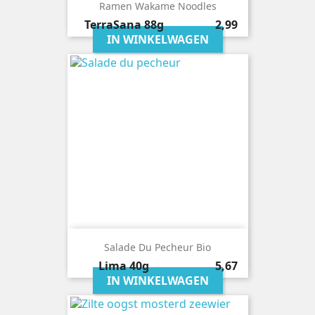
Ramen Wakame Noodles
Prijs
TerraSana
88g
2,99
IN WINKELWAGEN
Salade Du Pecheur Bio
Prijs
Lima
40g
5,67
IN WINKELWAGEN