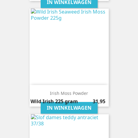
IN WINKELWAGEN
Irish Moss Powder
Prijs
Wild Irish
225 gram
31,95
IN WINKELWAGEN