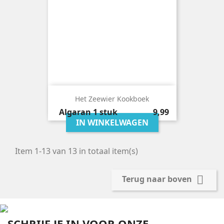
Het Zeewier Kookboek
Prijs
Algaran
1 stuk
9,99
IN WINKELWAGEN
Item 1-13 van 13 in totaal item(s)

Terug naar boven
SCHRIJF JE IN VOOR ONZE