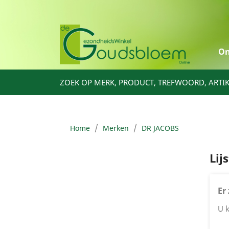
On
ZOEK OP MERK, PRODUCT, TREFWOORD, ARTI
Home
Merken
DR JACOBS
Lij
Er
U k